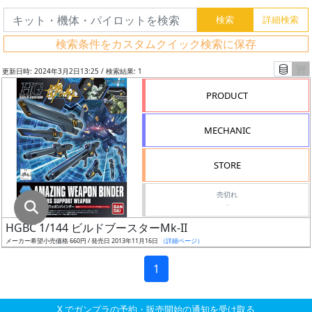
グ
レ
検索条件をカスタムクイック検索に保存
ー
ド
更新日時: 2024年3月2日13:25 / 検索結果: 1
PRODUCT
ス
MECHANIC
ケ
ー
STORE
ル
売切れ
-
HGBC 1/144 ビルドブースターMk-II
成
メーカー希望小売価格 660円 / 発売日 2013年11月16日
（詳細ページ）
形
色
1
X でガンプラの予約・販売開始の通知を受け取る