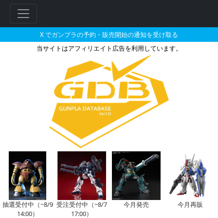
X でガンプラの予約・販売開始の通知を受け取る
当サイトはアフィリエイト広告を利用しています。
HGBC 1/144 ビルドブースター
フ
リ
ー
ワ
ー
ド
検
索
抽選受付中（~8/9
受注受付中（~8/7
今月発売
今月再販
14:00）
17:00）