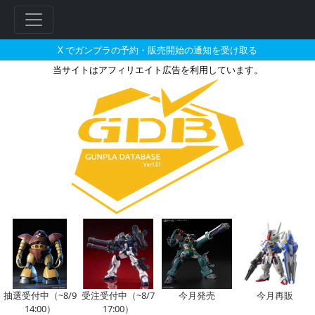
X でガンプラの予約・販売開始の通知を受け取る
当サイトはアフィリエイト広告を利用しています。
HGBC 1/144 メガライドラン
フ
リ
ー
ワ
ー
ド
検
索
抽選受付中（~8/9
受注受付中（~8/7
今月発売
今月再販
14:00）
17:00）