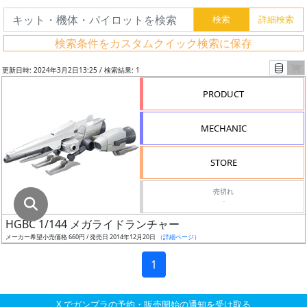
グ
レ
検索条件をカスタムクイック検索に保存
ー
ド
更新日時: 2024年3月2日13:25 / 検索結果: 1
PRODUCT
ス
MECHANIC
ケ
ー
STORE
ル
売切れ
-
HGBC 1/144 メガライドランチャー
成
メーカー希望小売価格 660円 / 発売日 2014年12月20日
（詳細ページ）
形
色
1
X でガンプラの予約・販売開始の通知を受け取る