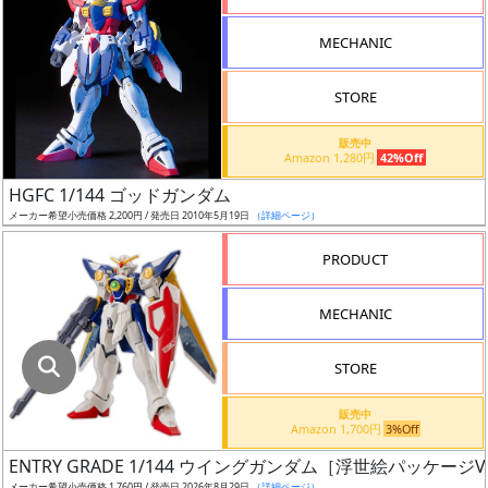
指
定
MECHANIC
し
た
STORE
店
舗
販売中
Amazon 1,280円
42%Off
が
最
HGFC 1/144 ゴッドガンダム
安
メーカー希望小売価格 2,200円 / 発売日 2010年5月19日
（詳細ページ）
値
PRODUCT
の
み
MECHANIC
表
示
STORE
ボ
販売中
ッ
Amazon 1,700円
3%Off
ク
ENTRY GRADE 1/144 ウイングガンダム［浮世絵パッケージVe
ス
メーカー希望小売価格 1,760円 / 発売日 2026年8月29日
（詳細ページ）