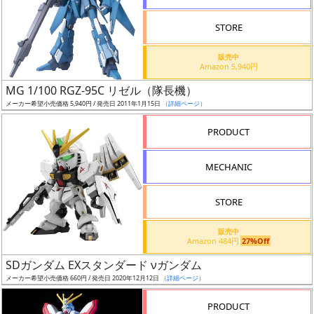
STORE
販売中
Amazon 5,940円
割
MG 1/100 RGZ-95C リゼル（隊長機）
引
メーカー希望小売価格 5,940円 / 発売日 2011年1月15日
（詳細ページ）
PRODUCT
販
MECHANIC
路
STORE
店
販売中
Amazon 484円
27%Off
舗
SDガンダム EXスタンダード νガンダム
メーカー希望小売価格 660円 / 発売日 2020年12月12日
（詳細ページ）
PRODUCT