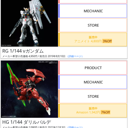
形
MECHANIC
色
STORE
シ
販売中
アニメイト 4,800円
3%Off
リ
RG 1/144 νガンダム
ー
メーカー希望小売価格 4,950円 / 発売日 2019年8月10日
（詳細ページ）
ズ・
タ
PRODUCT
イ
ト
MECHANIC
ル
STORE
販売中
状
Amazon 1,942円
7%Off
況
HG 1/144 ダリルバルデ
メーカー希望小売価格 2,090円 / 発売日 2022年12月3日
（詳細ページ）