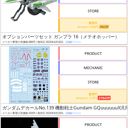
検
STORE
索
販売中
Amazon 846円
4%Off
オプションパーツセット ガンプラ 16（メテオホッパー）
グ
メーカー希望小売価格 880円 / 発売日 2025年4月26日
（詳細ページ）
レ
ー
PRODUCT
ド
MECHANIC
ス
STORE
ケ
販売中
ー
Amazon 379円
31%Off
ル
ガンダムデカールNo.139 機動戦士Gundam GQuuuuuuX汎
メーカー希望小売価格 550円 / 発売日 2025年9月20日
（詳細ページ）
PRODUCT
成