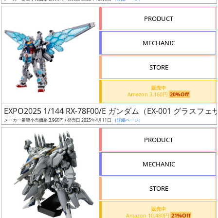
売
切
PRODUCT
含
む
MECHANIC
開
STORE
始
前
販売中
Amazon 3,160円
20%Off
抽
EXPO2025 1/144 RX-78F00/E ガンダム（EX-001 グラス
選
メーカー希望小売価格 3,960円 / 発売日 2025年4月11日
（詳細ページ）
中
PRODUCT
在
MECHANIC
庫
復
STORE
活
販売中
近
Amazon 10,480円
21%Off