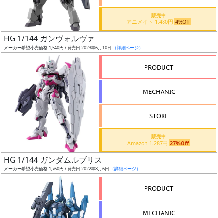
価
格
販売中
アニメイト 1,480円
4%Off
改
定
HG 1/144 ガンヴォルヴァ
メーカー希望小売価格 1,540円 / 発売日 2023年6月10日
（詳細ページ）
予
定
PRODUCT
発
MECHANIC
売
時
STORE
期
販売中
Amazon 1,287円
27%Off
HG 1/144 ガンダムルブリス
メーカー希望小売価格 1,760円 / 発売日 2022年8月6日
（詳細ページ）
再
PRODUCT
販
月
MECHANIC