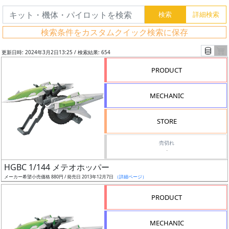
検索条件をカスタムクイック検索に保存
更新日時: 2024年3月2日13:25 / 検索結果: 654
PRODUCT
MECHANIC
STORE
売切れ
-
フ
HGBC 1/144 メテオホッパー
リ
メーカー希望小売価格 880円 / 発売日 2013年12月7日
（詳細ページ）
ー
PRODUCT
ワ
ー
MECHANIC
ド