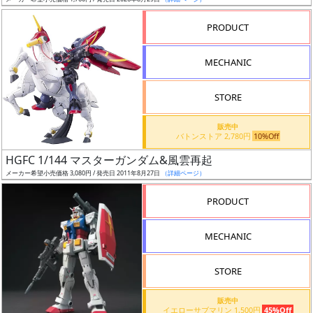
ア
PRODUCT
ー
ト
MECHANIC
イ
ラ
ス
STORE
ト
販売中
レ
バトンストア 2,780円
10%Off
ー
HGFC 1/144 マスターガンダム&風雲再起
タ
メーカー希望小売価格 3,080円 / 発売日 2011年8月27日
（詳細ページ）
ー
PRODUCT
MECHANIC
付
属
STORE
品
（β）
販売中
イエローサブマリン 1,500円
45%Off