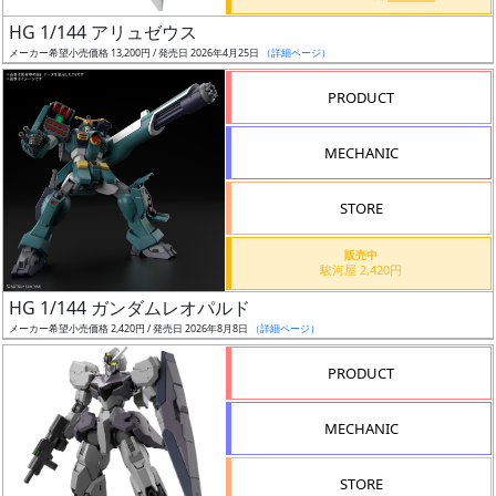
日
HG 1/144 アリュゼウス
発
メーカー希望小売価格 13,200円 / 発売日 2026年4月25日
（詳細ページ）
売
PRODUCT
Web
MECHANIC
プッ
シュ
通知
STORE
対象
販売中
駿河屋 2,420円
ギ
HG 1/144 ガンダムレオパルド
ャ
メーカー希望小売価格 2,420円 / 発売日 2026年8月8日
（詳細ページ）
ラ
リ
PRODUCT
ー
あ
MECHANIC
り
STORE