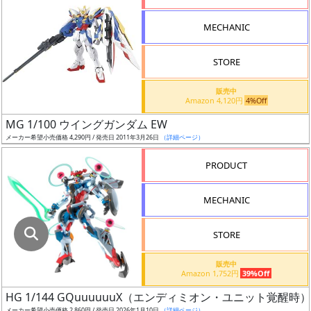
指
定
MECHANIC
し
た
STORE
店
舗
販売中
Amazon 4,120円
4%Off
が
最
MG 1/100 ウイングガンダム EW
安
メーカー希望小売価格 4,290円 / 発売日 2011年3月26日
（詳細ページ）
値
PRODUCT
の
み
MECHANIC
表
示
STORE
ボ
販売中
ッ
Amazon 1,752円
39%Off
ク
HG 1/144 GQuuuuuuX（エンディミオン・ユニット覚醒時）
ス
メーカー希望小売価格 2,860円 / 発売日 2026年1月10日
（詳細ページ）