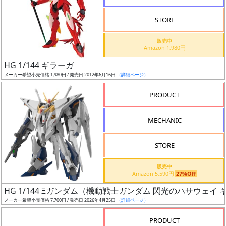
STORE
販売中
Amazon 1,980円
割
HG 1/144 ギラーガ
引
メーカー希望小売価格 1,980円 / 発売日 2012年6月16日
（詳細ページ）
PRODUCT
販
MECHANIC
路
STORE
店
販売中
Amazon 5,590円
27%Off
舗
HG 1/144 Ξガンダム（機動戦士ガンダム 閃光のハサウェイ
メーカー希望小売価格 7,700円 / 発売日 2026年4月25日
（詳細ページ）
PRODUCT