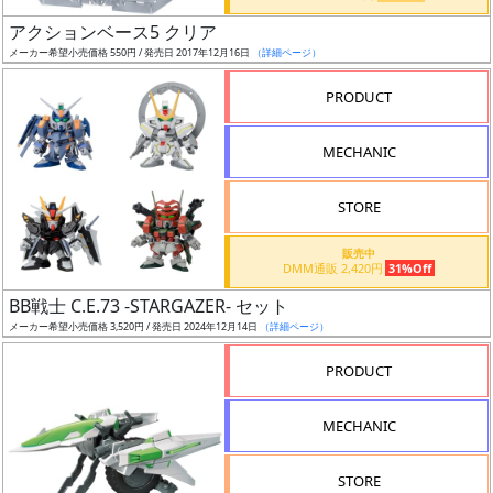
日
アクションベース5 クリア
発
メーカー希望小売価格 550円 / 発売日 2017年12月16日
（詳細ページ）
売
PRODUCT
Web
MECHANIC
プッ
シュ
通知
STORE
対象
販売中
DMM通販 2,420円
31%Off
ギ
BB戦士 C.E.73 -STARGAZER- セット
ャ
メーカー希望小売価格 3,520円 / 発売日 2024年12月14日
（詳細ページ）
ラ
リ
PRODUCT
ー
あ
MECHANIC
り
STORE