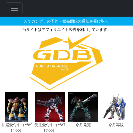
X でガンプラの予約・販売開始の通知を受け取る
当サイトはアフィリエイト広告を利用しています。
HGBC 1/144 ヴァリュアブ
抽選受付中（~8/9
受注受付中（~8/7
今月発売
今月再販
14:00）
17:00）