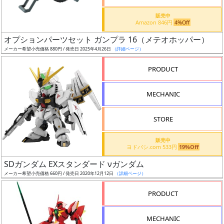
価
格
販売中
Amazon 846円
4%Off
改
定
オプションパーツセット ガンプラ 16（メテオホッパー）
メーカー希望小売価格 880円 / 発売日 2025年4月26日
（詳細ページ）
予
定
PRODUCT
発
MECHANIC
売
時
STORE
期
販売中
ヨドバシ.com 533円
19%Off
SDガンダム EXスタンダード νガンダム
メーカー希望小売価格 660円 / 発売日 2020年12月12日
（詳細ページ）
再
PRODUCT
販
月
MECHANIC