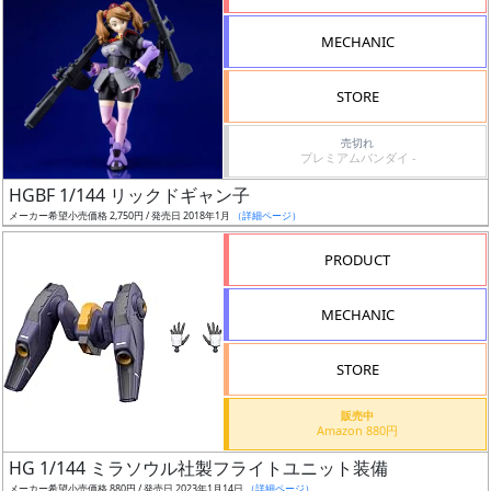
形
MECHANIC
色
STORE
シ
売切れ
プレミアムバンダイ -
リ
HGBF 1/144 リックドギャン子
ー
メーカー希望小売価格 2,750円 / 発売日 2018年1月
（詳細ページ）
ズ・
タ
PRODUCT
イ
ト
MECHANIC
ル
STORE
販売中
状
Amazon 880円
況
HG 1/144 ミラソウル社製フライトユニット装備
メーカー希望小売価格 880円 / 発売日 2023年1月14日
（詳細ページ）