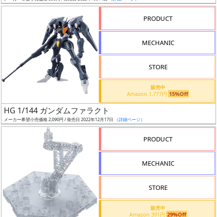
売
切
PRODUCT
含
む
MECHANIC
開
STORE
始
前
販売中
Amazon 1,777円
15%Off
抽
HG 1/144 ガンダムファラクト
選
メーカー希望小売価格 2,090円 / 発売日 2022年12月17日
（詳細ページ）
中
PRODUCT
在
MECHANIC
庫
復
STORE
活
販売中
近
Amazon 391円
29%Off