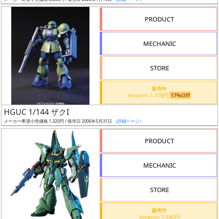
ア
PRODUCT
ー
ト
MECHANIC
イ
ラ
ス
STORE
ト
販売中
レ
Amazon 1,100円
17%Off
ー
HGUC 1/144 ザクI
タ
メーカー希望小売価格 1,320円 / 発売日 2006年5月31日
（詳細ページ）
ー
PRODUCT
MECHANIC
付
属
STORE
品
（β）
販売中
Amazon 1,540円