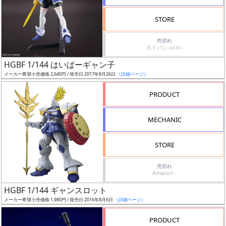
検
STORE
索
売切れ
ヨドバシ.com -
HGBF 1/144 はいぱーギャン子
グ
メーカー希望小売価格 2,640円 / 発売日 2017年8月26日
（詳細ページ）
レ
ー
PRODUCT
ド
MECHANIC
ス
STORE
ケ
売切れ
ー
Amazon -
ル
HGBF 1/144 ギャンスロット
メーカー希望小売価格 1,980円 / 発売日 2016年8月6日
（詳細ページ）
PRODUCT
成