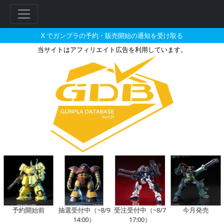
X でガンプラの予約・販売開始の通知を受け取る
当サイトはアフィリエイト広告を利用しています。
HGBD 1/144 ガンダムAGEI
フ
リ
ー
ワ
ー
ド
検
索
予約開始前
抽選受付中（~8/9
受注受付中（~8/7
今月発売
14:00）
17:00）