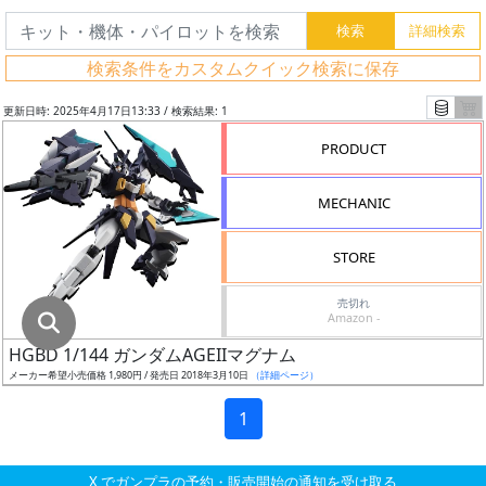
グ
レ
検索条件をカスタムクイック検索に保存
ー
ド
更新日時: 2025年4月17日13:33 / 検索結果: 1
PRODUCT
ス
MECHANIC
ケ
ー
STORE
ル
売切れ
Amazon -
HGBD 1/144 ガンダムAGEIIマグナム
成
メーカー希望小売価格 1,980円 / 発売日 2018年3月10日
（詳細ページ）
形
色
1
X でガンプラの予約・販売開始の通知を受け取る