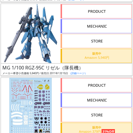
売
切
PRODUCT
含
む
MECHANIC
開
STORE
始
前
販売中
Amazon 5,940円
抽
MG 1/100 RGZ-95C リゼル（隊長機）
選
メーカー希望小売価格 5,940円 / 発売日 2011年1月15日
（詳細ページ）
中
PRODUCT
在
MECHANIC
庫
復
STORE
活
販売中
近
Amazon 379円
31%Off