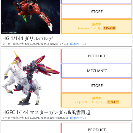
STORE
販売中
Amazon 1,851円
11%Off
割
HG 1/144 ダリルバルデ
引
メーカー希望小売価格 2,090円 / 発売日 2022年12月3日
（詳細ページ）
PRODUCT
販
MECHANIC
路
STORE
店
販売中
バトンストア 2,780円
10%Off
舗
HGFC 1/144 マスターガンダム&風雲再起
メーカー希望小売価格 3,080円 / 発売日 2011年8月27日
（詳細ページ）
PRODUCT