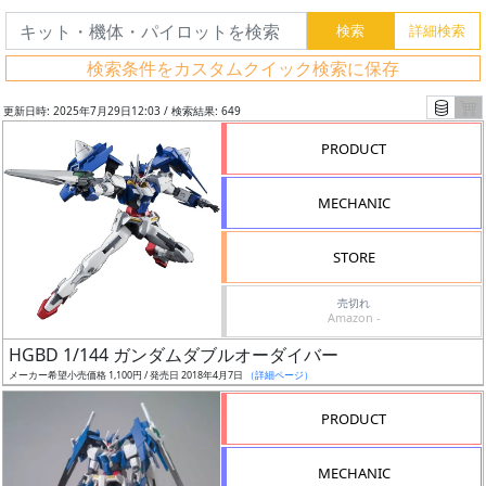
検索条件をカスタムクイック検索に保存
更新日時: 2025年7月29日12:03 / 検索結果: 649
PRODUCT
MECHANIC
STORE
売切れ
Amazon -
フ
HGBD 1/144 ガンダムダブルオーダイバー
リ
メーカー希望小売価格 1,100円 / 発売日 2018年4月7日
（詳細ページ）
ー
PRODUCT
ワ
ー
MECHANIC
ド