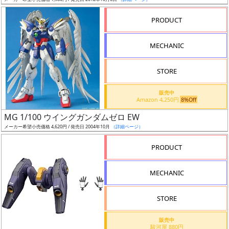
ア
PRODUCT
ー
ト
MECHANIC
イ
ラ
ス
STORE
ト
販売中
レ
Amazon 4,250円
8%Off
ー
MG 1/100 ウイングガンダムゼロ EW
タ
メーカー希望小売価格 4,620円 / 発売日 2004年10月
（詳細ページ）
ー
PRODUCT
MECHANIC
付
属
STORE
品
（β）
販売中
駿河屋 880円