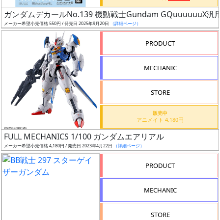
日
ガンダムデカールNo.139 機動戦士Gundam GQuuuuuuX汎
発
メーカー希望小売価格 550円 / 発売日 2025年9月20日
（詳細ページ）
売
PRODUCT
Web
MECHANIC
プッ
シュ
通知
STORE
対象
販売中
アニメイト 4,180円
ギ
FULL MECHANICS 1/100 ガンダムエアリアル
ャ
メーカー希望小売価格 4,180円 / 発売日 2023年4月22日
（詳細ページ）
ラ
リ
PRODUCT
ー
あ
MECHANIC
り
STORE