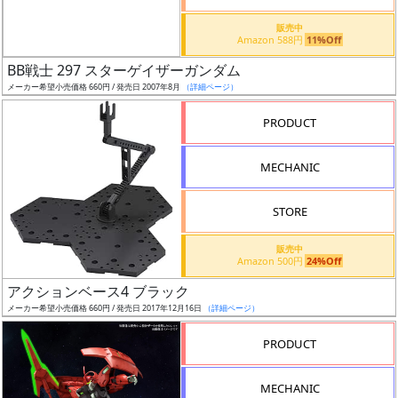
価
格
販売中
Amazon 588円
11%Off
改
定
BB戦士 297 スターゲイザーガンダム
メーカー希望小売価格 660円 / 発売日 2007年8月
（詳細ページ）
予
定
PRODUCT
発
MECHANIC
売
時
STORE
期
販売中
Amazon 500円
24%Off
アクションベース4 ブラック
メーカー希望小売価格 660円 / 発売日 2017年12月16日
（詳細ページ）
再
PRODUCT
販
月
MECHANIC