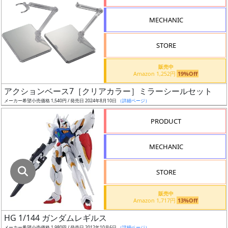
指
定
MECHANIC
し
た
STORE
店
舗
販売中
Amazon 1,252円
19%Off
が
最
アクションベース7［クリアカラー］ミラーシールセット
安
メーカー希望小売価格 1,540円 / 発売日 2024年8月10日
（詳細ページ）
値
PRODUCT
の
み
MECHANIC
表
示
STORE
ボ
販売中
ッ
Amazon 1,717円
13%Off
ク
HG 1/144 ガンダムレギルス
ス
メーカー希望小売価格 1,980円 / 発売日 2012年10月6日
（詳細ページ）