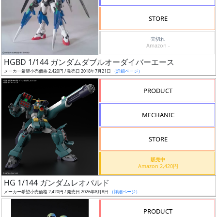
検
STORE
索
売切れ
Amazon -
HGBD 1/144 ガンダムダブルオーダイバーエース
グ
メーカー希望小売価格 2,420円 / 発売日 2018年7月21日
（詳細ページ）
レ
ー
PRODUCT
ド
MECHANIC
ス
STORE
ケ
販売中
ー
Amazon 2,420円
ル
HG 1/144 ガンダムレオパルド
メーカー希望小売価格 2,420円 / 発売日 2026年8月8日
（詳細ページ）
PRODUCT
成