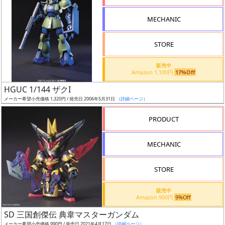
形
MECHANIC
色
STORE
シ
販売中
Amazon 1,100円
17%Off
リ
HGUC 1/144 ザクI
ー
メーカー希望小売価格 1,320円 / 発売日 2006年5月31日
（詳細ページ）
ズ・
タ
PRODUCT
イ
ト
MECHANIC
ル
STORE
販売中
状
Amazon 900円
9%Off
況
SD 三国創傑伝 典韋マスターガンダム
メーカー希望小売価格 990円 / 発売日 2021年4月17日
（詳細ページ）