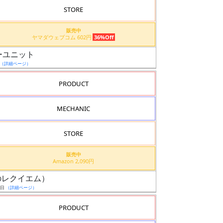
STORE
販売中
ヤマダウェブコム 602円
36%Off
ューユニット
（詳細ページ）
PRODUCT
MECHANIC
STORE
販売中
Amazon 2,090円
讐のレクイエム）
9日
（詳細ページ）
PRODUCT