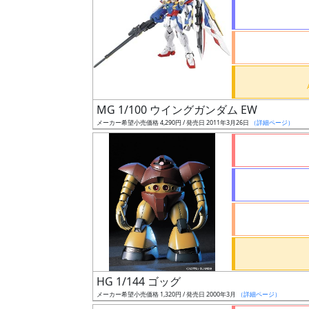
状
況
売
MG 1/100 ウイングガンダム EW
切
メーカー希望小売価格 4,290円 / 発売日 2011年3月26日
（詳細ページ）
含
む
開
始
前
抽
選
HG 1/144 ゴッグ
中
メーカー希望小売価格 1,320円 / 発売日 2000年3月
（詳細ページ）