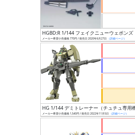
ケ
ー
ル
HGBD:R 1/144 フェイクニューウェポンズ
メーカー希望小売価格 770円 / 発売日 2020年6月27日
（詳細ページ）
成
形
色
シ
リ
ー
ズ・
HG 1/144 デミトレーナー（チュチュ専用
タ
メーカー希望小売価格 1,540円 / 発売日 2022年11月5日
（詳細ページ）
イ
ト
ル