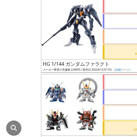
在
庫
復
活
近
日
発
HG 1/144 ガンダムファラクト
売
メーカー希望小売価格 2,090円 / 発売日 2022年12月17日
（詳細ページ）
Web
プッ
シュ
通知
対象
ギ
ャ