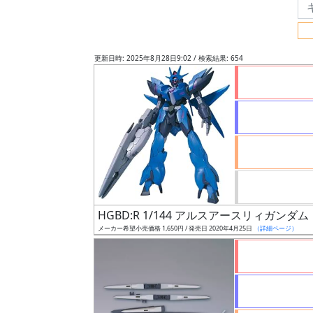
フ
リ
ー
更新日時: 2025年8月28日9:02 / 検索結果: 654
ワ
ー
ド
検
索
グ
レ
HGBD:R 1/144 アルスアースリィガンダム
ー
メーカー希望小売価格 1,650円 / 発売日 2020年4月25日
（詳細ページ）
ド
ス