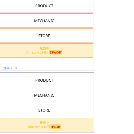
PRODUCT
MECHANIC
STORE
販売中
Amazon 391円
29%Off
日
（詳細ページ）
PRODUCT
MECHANIC
STORE
販売中
Amazon 846円
4%Off