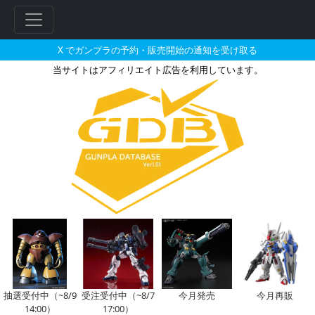
X でガンプラの予約・販売開始の通知を受け取る
当サイトはアフィリエイト広告を利用しています。
HGBD:R 1/144 ガンダムイ
フ
リ
ー
ワ
ー
ド
検
索
抽選受付中（~8/9
受注受付中（~8/7
今月発売
今月再販
14:00）
17:00）