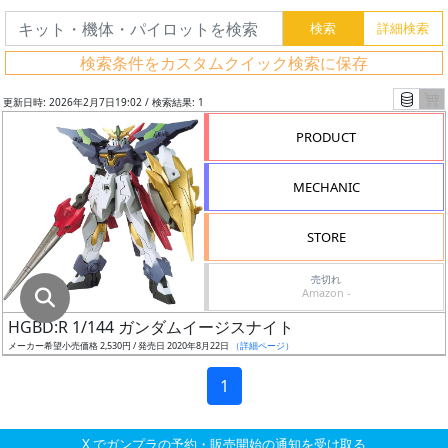
グ
レ
検索条件をカスタムクイック検索に保存
ー
ド
更新日時: 2026年2月7日19:02 / 検索結果: 1
PRODUCT
ス
MECHANIC
ケ
ー
STORE
ル
売切れ
Amazon -
HGBD:R 1/144 ガンダムイージスナイト
成
メーカー希望小売価格 2,530円 / 発売日 2020年8月22日
（詳細ページ）
形
色
1
X でガンプラの予約・販売開始の通知を受け取る