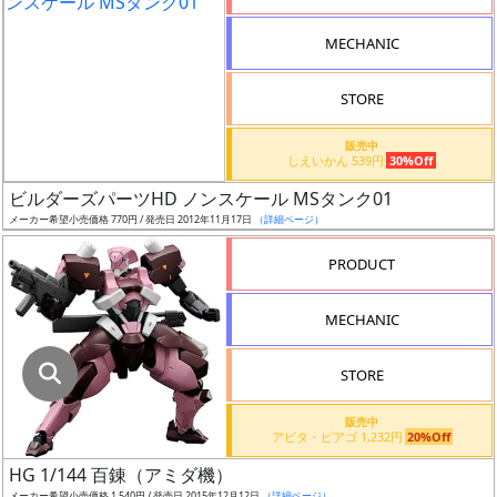
指
定
MECHANIC
し
た
STORE
店
舗
販売中
しえいかん 539円
30%Off
が
最
ビルダーズパーツHD ノンスケール MSタンク01
安
メーカー希望小売価格 770円 / 発売日 2012年11月17日
（詳細ページ）
値
PRODUCT
の
み
MECHANIC
表
示
STORE
ボ
販売中
ッ
アピタ・ピアゴ 1,232円
20%Off
ク
HG 1/144 百錬（アミダ機）
ス
メーカー希望小売価格 1,540円 / 発売日 2015年12月12日
（詳細ページ）