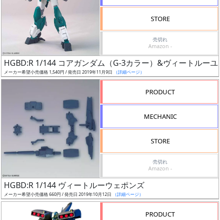
検
STORE
索
売切れ
Amazon -
HGBD:R 1/144 コアガンダム（G-3カラー）&ヴィートルー
グ
メーカー希望小売価格 1,540円 / 発売日 2019年11月9日
（詳細ページ）
レ
ー
PRODUCT
ド
MECHANIC
ス
STORE
ケ
売切れ
ー
Amazon -
ル
HGBD:R 1/144 ヴィートルーウェポンズ
メーカー希望小売価格 660円 / 発売日 2019年10月12日
（詳細ページ）
PRODUCT
成