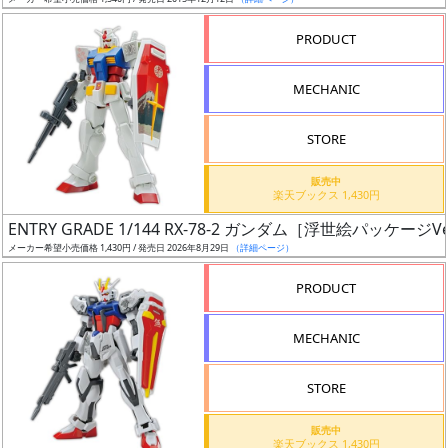
ア
PRODUCT
ー
ト
MECHANIC
イ
ラ
ス
STORE
ト
販売中
レ
楽天ブックス 1,430円
ー
ENTRY GRADE 1/144 RX-78-2 ガンダム［浮世絵パッケージVe
タ
メーカー希望小売価格 1,430円 / 発売日 2026年8月29日
（詳細ページ）
ー
PRODUCT
MECHANIC
付
属
STORE
品
（β）
販売中
楽天ブックス 1,430円