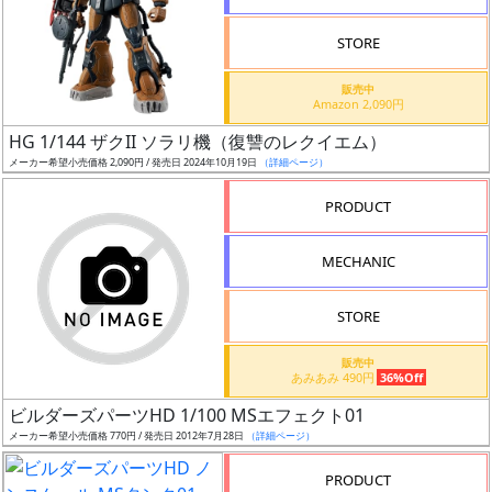
STORE
販売中
Amazon 2,090円
割
HG 1/144 ザクII ソラリ機（復讐のレクイエム）
引
メーカー希望小売価格 2,090円 / 発売日 2024年10月19日
（詳細ページ）
PRODUCT
販
MECHANIC
路
STORE
店
販売中
あみあみ 490円
36%Off
舗
ビルダーズパーツHD 1/100 MSエフェクト01
メーカー希望小売価格 770円 / 発売日 2012年7月28日
（詳細ページ）
PRODUCT