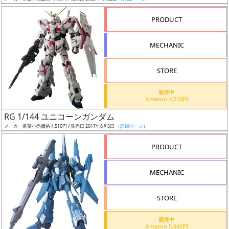
売
切
PRODUCT
含
む
MECHANIC
開
STORE
始
前
販売中
Amazon 4,510円
抽
RG 1/144 ユニコーンガンダム
選
メーカー希望小売価格 4,510円 / 発売日 2017年8月5日
（詳細ページ）
中
PRODUCT
在
MECHANIC
庫
復
STORE
活
販売中
近
Amazon 5,940円