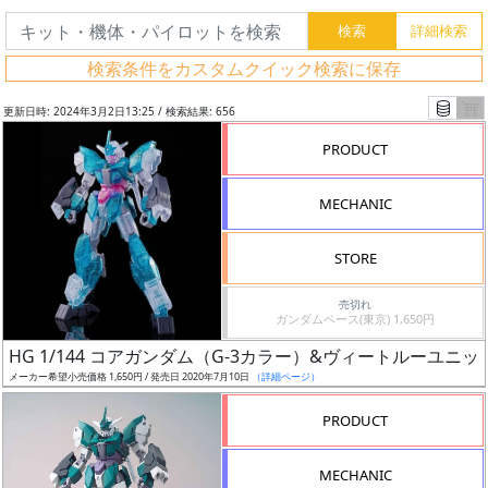
検索条件をカスタムクイック検索に保存
更新日時: 2024年3月2日13:25 / 検索結果: 656
PRODUCT
MECHANIC
STORE
売切れ
ガンダムベース(東京) 1,650円
フ
HG 1/144 コアガンダム（G-3カラー）&ヴィートルーユ
リ
メーカー希望小売価格 1,650円 / 発売日 2020年7月10日
（詳細ページ）
ー
PRODUCT
ワ
ー
MECHANIC
ド