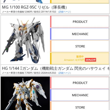
日
MG 1/100 RGZ-95C リゼル（隊長機）
発
メーカー希望小売価格 5,940円 / 発売日 2011年1月15日
（詳細ページ）
売
PRODUCT
Web
MECHANIC
プッ
シュ
通知
STORE
対象
販売中
Amazon 4,970円
35%Off
ギ
HG 1/144 Ξガンダム（機動戦士ガンダム 閃光のハサウェイ
ャ
メーカー希望小売価格 7,700円 / 発売日 2026年4月25日
（詳細ページ）
ラ
リ
PRODUCT
ー
あ
MECHANIC
り
STORE