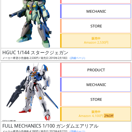
形
MECHANIC
色
STORE
シ
販売中
Amazon 2,530円
リ
HGUC 1/144 スタークジェガン
ー
メーカー希望小売価格 2,530円 / 発売日 2010年2月18日
（詳細ページ）
ズ・
タ
PRODUCT
イ
ト
MECHANIC
ル
STORE
販売中
状
Amazon 4,100円
2%Off
況
FULL MECHANICS 1/100 ガンダムエアリアル
メーカー希望小売価格 4,180円 / 発売日 2023年4月22日
（詳細ページ）