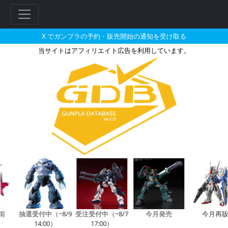
X でガンプラの予約・販売開始の通知を受け取る
当サイトはアフィリエイト広告を利用しています。
HG 1/144 コアガンダム（
抽選受付中（~8/9
受注受付中（~8/7
今月発売
今月再販
14:00）
17:00）