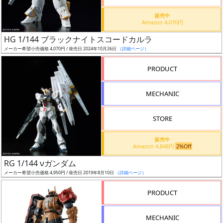
価
格
販売中
Amazon 4,070円
改
定
HG 1/144 ブラックナイトスコードカルラ
メーカー希望小売価格 4,070円 / 発売日 2024年10月26日
（詳細ページ）
予
定
PRODUCT
発
MECHANIC
売
時
STORE
期
販売中
Amazon 4,848円
2%Off
RG 1/144 νガンダム
メーカー希望小売価格 4,950円 / 発売日 2019年8月10日
（詳細ページ）
再
PRODUCT
販
月
MECHANIC