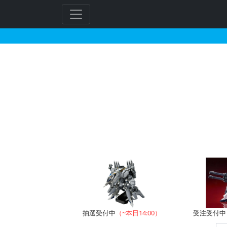
HGBD:R 1/144 
フ
リ
ー
ワ
ー
ド
検
索
抽選受付中
（~本日14:00）
受注受付中（~