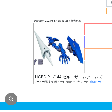
グ
レ
ー
更新日時: 2024年3月2日13:25 / 検索結果: 1
ド
ス
ケ
ー
ル
HGBD:R 1/144 ゼルトザームアームズ
メーカー希望小売価格 770円 / 発売日 2020年1月25日
（詳細ページ）
成
形
色