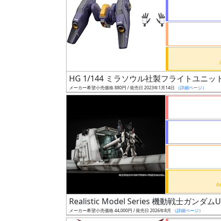
状
況
売
HG 1/144 ミラソウル社製フライトユニッ
切
メーカー希望小売価格 880円 / 発売日 2023年1月14日
（詳細ページ）
含
む
開
始
前
抽
選
Realistic Model Series 機動戦士ガ
中
メーカー希望小売価格 44,000円 / 発売日 2026年8月
（詳細ページ）