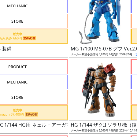
MECHANIC
STORE
販売中
あみあみ 660円
25%Off
ト装備
MG 1/100 MS-07B グフ Ver.2.
メーカー希望小売価格 4,620円 / 発売日 2009年5月
（
PRODUCT
MECHANIC
STORE
販売中
Amazon 37,400円
15%Off
ンダムUC 1/144 HG用 ネェル・アーガマ カタパルトデッキ（UC ver.）
HG 1/144 ザクII ソラリ
メーカー希望小売価格 2,090円 / 発売日 2024年10月1