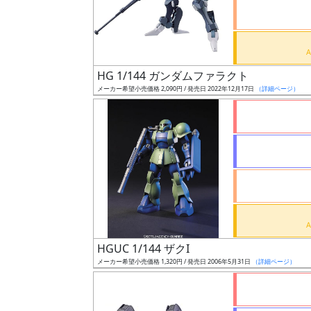
ケ
ー
ル
HG 1/144 ガンダムファラクト
メーカー希望小売価格 2,090円 / 発売日 2022年12月17日
（詳細ページ）
成
形
色
シ
リ
ー
ズ・
HGUC 1/144 ザクI
タ
メーカー希望小売価格 1,320円 / 発売日 2006年5月31日
（詳細ページ）
イ
ト
ル