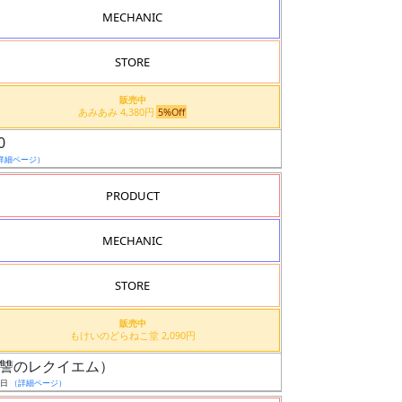
MECHANIC
STORE
販売中
あみあみ 4,380円
5%Off
0
詳細ページ）
PRODUCT
MECHANIC
STORE
販売中
もけいのどらねこ堂 2,090円
機（復讐のレクイエム）
9日
（詳細ページ）