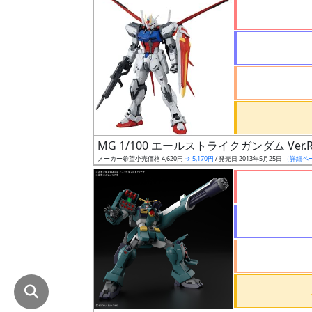
在
庫
復
活
近
日
発
MG 1/100 エールストライクガンダム Ver.
売
メーカー希望小売価格 4,620円
→ 5,170円
/ 発売日 2013年5月25日
（詳細ペ
Web
プッ
シュ
通知
対象
ギ
ャ