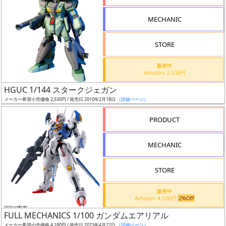
形
MECHANIC
色
STORE
シ
販売中
Amazon 2,530円
リ
HGUC 1/144 スタークジェガン
ー
メーカー希望小売価格 2,530円 / 発売日 2010年2月18日
（詳細ページ）
ズ・
タ
PRODUCT
イ
ト
MECHANIC
ル
STORE
販売中
状
Amazon 4,100円
2%Off
況
FULL MECHANICS 1/100 ガンダムエアリアル
メーカー希望小売価格 4,180円 / 発売日 2023年4月22日
（詳細ページ）