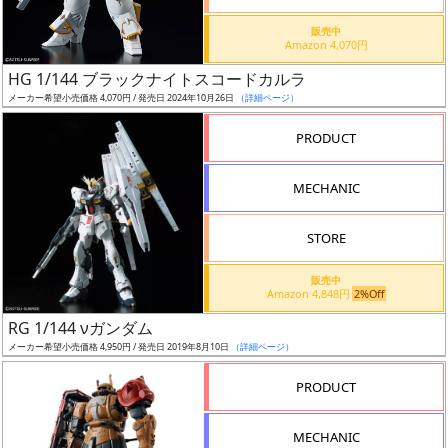
価
格
販売中
Amazon 4,070円
改
定
HG 1/144 ブラックナイトスコードカルラ
メーカー希望小売価格 4,070円 / 発売日 2024年10月26日
（詳細ページ）
予
定
PRODUCT
発
MECHANIC
売
時
STORE
期
販売中
Amazon 4,848円
2%Off
RG 1/144 νガンダム
メーカー希望小売価格 4,950円 / 発売日 2019年8月10日
（詳細ページ）
再
PRODUCT
販
月
MECHANIC