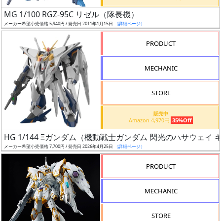
日
MG 1/100 RGZ-95C リゼル（隊長機）
発
メーカー希望小売価格 5,940円 / 発売日 2011年1月15日
（詳細ページ）
売
PRODUCT
Web
MECHANIC
プッ
シュ
通知
STORE
対象
販売中
Amazon 4,970円
35%Off
ギ
HG 1/144 Ξガンダム（機動戦士ガンダム 閃光のハサウェイ
ャ
メーカー希望小売価格 7,700円 / 発売日 2026年4月25日
（詳細ページ）
ラ
リ
PRODUCT
ー
あ
MECHANIC
り
STORE