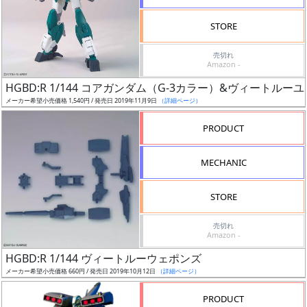
検
STORE
索
売切れ
Amazon -
HGBD:R 1/144 コアガンダム（G-3カラー）&ヴィートルー
グ
メーカー希望小売価格 1,540円 / 発売日 2019年11月9日
（詳細ページ）
レ
ー
PRODUCT
ド
MECHANIC
ス
STORE
ケ
売切れ
ー
Amazon -
ル
HGBD:R 1/144 ヴィートルーウェポンズ
メーカー希望小売価格 660円 / 発売日 2019年10月12日
（詳細ページ）
PRODUCT
成