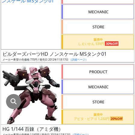
指
定
MECHANIC
し
た
STORE
店
舗
販売中
しえいかん 539円
30%Off
が
最
ビルダーズパーツHD ノンスケール MSタンク01
安
メーカー希望小売価格 770円 / 発売日 2012年11月17日
（詳細ページ）
値
PRODUCT
の
み
MECHANIC
表
示
STORE
ボ
販売中
ッ
アピタ・ピアゴ 1,232円
20%Off
ク
HG 1/144 百錬（アミダ機）
ス
メーカー希望小売価格 1,540円 / 発売日 2015年12月12日
（詳細ページ）