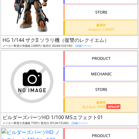
STORE
販売中
Amazon 2,090円
割
HG 1/144 ザクII ソラリ機（復讐のレクイエム）
引
メーカー希望小売価格 2,090円 / 発売日 2024年10月19日
（詳細ページ）
PRODUCT
販
MECHANIC
路
STORE
店
販売中
あみあみ 490円
36%Off
舗
ビルダーズパーツHD 1/100 MSエフェクト01
メーカー希望小売価格 770円 / 発売日 2012年7月28日
（詳細ページ）
PRODUCT