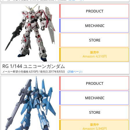
売
切
PRODUCT
含
む
MECHANIC
開
STORE
始
前
販売中
Amazon 4,510円
抽
RG 1/144 ユニコーンガンダム
選
メーカー希望小売価格 4,510円 / 発売日 2017年8月5日
（詳細ページ）
中
PRODUCT
在
MECHANIC
庫
復
STORE
活
販売中
近
Amazon 5,940円