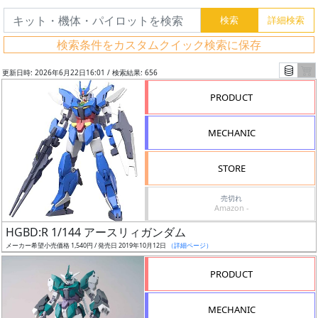
検索条件をカスタムクイック検索に保存
更新日時: 2026年6月22日16:01 / 検索結果: 656
PRODUCT
MECHANIC
STORE
売切れ
Amazon -
フ
HGBD:R 1/144 アースリィガンダム
リ
メーカー希望小売価格 1,540円 / 発売日 2019年10月12日
（詳細ページ）
ー
PRODUCT
ワ
ー
MECHANIC
ド