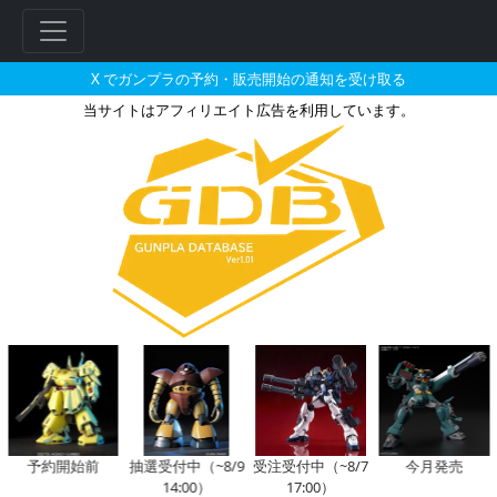
X でガンプラの予約・販売開始の通知を受け取る
当サイトはアフィリエイト広告を利用しています。
HGBD:R 1/144 アースリ
予約開始前
抽選受付中（~8/9
受注受付中（~8/7
今月発売
14:00）
17:00）