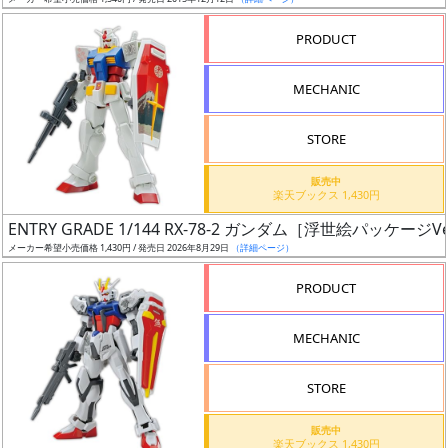
ア
PRODUCT
ー
ト
MECHANIC
イ
ラ
ス
STORE
ト
販売中
レ
楽天ブックス 1,430円
ー
ENTRY GRADE 1/144 RX-78-2 ガンダム［浮世絵パッケージVe
タ
メーカー希望小売価格 1,430円 / 発売日 2026年8月29日
（詳細ページ）
ー
PRODUCT
MECHANIC
付
属
STORE
品
（β）
販売中
楽天ブックス 1,430円