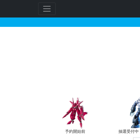
HGBF 1/144 すー
フ
リ
ー
ワ
ー
ド
検
索
予約開始前
抽選受付中