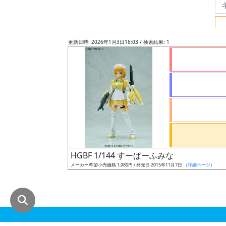
グ
レ
ー
更新日時: 2026年1月3日16:03 / 検索結果: 1
ド
ス
ケ
ー
ル
HGBF 1/144 すーぱーふみな
メーカー希望小売価格 1,980円 / 発売日 2015年11月7日
（詳細ページ）
成
形
色