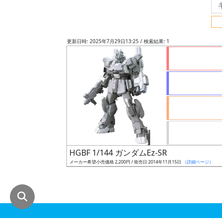
グ
レ
ー
更新日時: 2025年7月29日13:25 / 検索結果: 1
ド
ス
ケ
ー
ル
HGBF 1/144 ガンダムEz-SR
メーカー希望小売価格 2,200円 / 発売日 2014年11月15日
（詳細ページ）
成
形
色