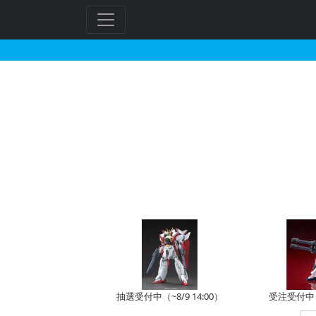
HGBF 1/144 ガンダ
フ
リ
ー
ワ
ー
ド
検
索
抽選受付中（~8/9 14:00）
受注受付中（~