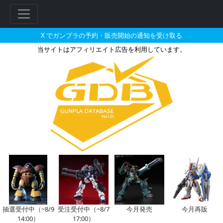
X でガンプラの予約・販売開始の通知を受け取る
当サイトはアフィリエイト広告を利用しています。
HGBF 1/144 ガンダムダブ
フ
リ
ー
ワ
ー
ド
検
索
抽選受付中（~8/9
受注受付中（~8/7
今月発売
今月再販
14:00）
17:00）