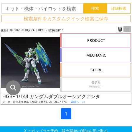
グ
レ
検索条件をカスタムクイック検索に保存
ー
ド
更新日時: 2025年10月24日18:19 / 検索結果: 1
PRODUCT
ス
MECHANIC
ケ
ー
STORE
ル
売切れ
Amazon -
HGBF 1/144 ガンダムダブルオーシアクアンタ
成
メーカー希望小売価格 1,760円 / 発売日 2016年9月17日
（詳細ページ）
形
色
1
X でガンプラの予約・販売開始の通知を受け取る