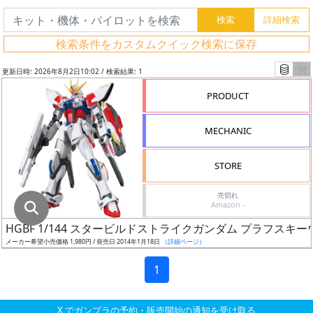
グ
レ
検索条件をカスタムクイック検索に保存
ー
ド
更新日時: 2026年8月2日10:02 / 検索結果: 1
PRODUCT
ス
MECHANIC
ケ
ー
STORE
ル
売切れ
Amazon -
HGBF 1/144 スタービルドストライクガンダム プラフスキ
成
メーカー希望小売価格 1,980円 / 発売日 2014年1月18日
（詳細ページ）
形
色
1
X でガンプラの予約・販売開始の通知を受け取る