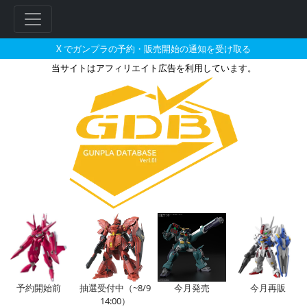
X でガンプラの予約・販売開始の通知を受け取る
当サイトはアフィリエイト広告を利用しています。
HGBF 1/144 スタービルド
フ
リ
ー
ワ
ー
ド
検
索
予約開始前
抽選受付中（~8/9
今月発売
今月再販
14:00）