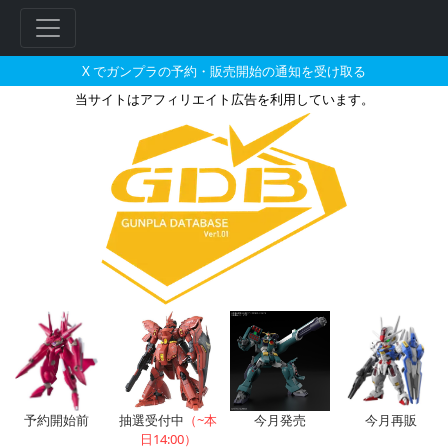
X でガンプラの予約・販売開始の通知を受け取る
当サイトはアフィリエイト広告を利用しています。
HGBF 1/144 ライトニングZ
フ
リ
ー
ワ
ー
ド
検
索
予約開始前
抽選受付中
（~本
今月発売
今月再販
日14:00）