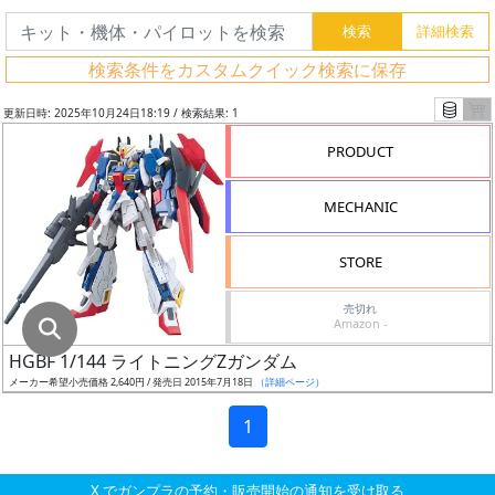
グ
レ
検索条件をカスタムクイック検索に保存
ー
ド
更新日時: 2025年10月24日18:19 / 検索結果: 1
PRODUCT
ス
MECHANIC
ケ
ー
STORE
ル
売切れ
Amazon -
HGBF 1/144 ライトニングZガンダム
成
メーカー希望小売価格 2,640円 / 発売日 2015年7月18日
（詳細ページ）
形
色
1
X でガンプラの予約・販売開始の通知を受け取る