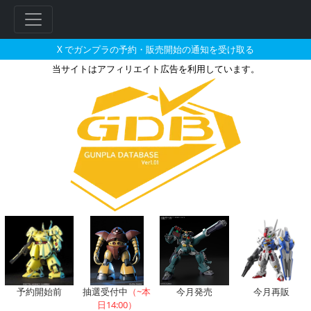
X でガンプラの予約・販売開始の通知を受け取る
当サイトはアフィリエイト広告を利用しています。
HGCC 1/144 ターンエーガ
フ
リ
ー
ワ
ー
ド
検
索
予約開始前
抽選受付中
（~本
今月発売
今月再販
日14:00）