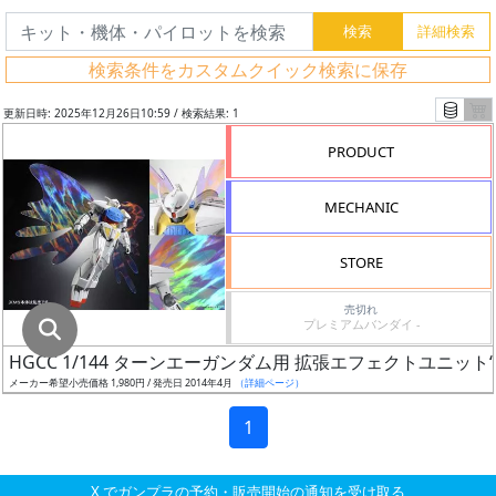
グ
レ
検索条件をカスタムクイック検索に保存
ー
ド
更新日時: 2025年12月26日10:59 / 検索結果: 1
PRODUCT
ス
MECHANIC
ケ
ー
STORE
ル
売切れ
プレミアムバンダイ -
HGCC 1/144 ターンエーガンダム用 拡張エフェクトユニット
成
メーカー希望小売価格 1,980円 / 発売日 2014年4月
（詳細ページ）
形
色
1
X でガンプラの予約・販売開始の通知を受け取る