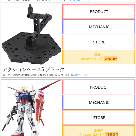
売
切
PRODUCT
含
む
MECHANIC
開
STORE
始
前
販売中
Amazon 406円
26%Off
抽
アクションベース5 ブラック
選
メーカー希望小売価格 550円 / 発売日 2017年12月16日
（詳細ページ）
中
PRODUCT
在
MECHANIC
庫
復
STORE
活
販売中
近
Amazon 2,618円
15%Off