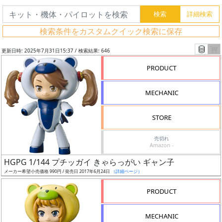
検索条件をカスタムクイック検索に保存
更新日時: 2025年7月31日15:37 / 検索結果: 646
PRODUCT
MECHANIC
STORE
売切れ
Amazon -
フ
HGPG 1/144 プチッガイ きゃらっがい ギャン子
リ
メーカー希望小売価格 990円 / 発売日 2017年6月24日
（詳細ページ）
ー
PRODUCT
ワ
ー
MECHANIC
ド