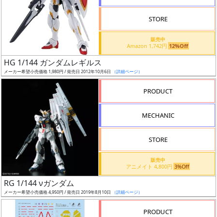
STORE
販売中
Amazon 1,742円
12%Off
割
HG 1/144 ガンダムレギルス
引
メーカー希望小売価格 1,980円 / 発売日 2012年10月6日
（詳細ページ）
PRODUCT
販
MECHANIC
路
STORE
店
販売中
アニメイト 4,800円
3%Off
舗
RG 1/144 νガンダム
メーカー希望小売価格 4,950円 / 発売日 2019年8月10日
（詳細ページ）
PRODUCT