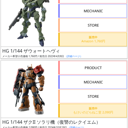
形
MECHANIC
色
STORE
シ
販売中
Amazon 1,760円
リ
HG 1/144 ザウォートヘヴィ
ー
メーカー希望小売価格 1,760円 / 発売日 2023年4月8日
（詳細ページ）
ズ・
タ
PRODUCT
イ
ト
MECHANIC
ル
STORE
販売中
状
もけいのどらねこ堂 2,090円
況
HG 1/144 ザクII ソラリ機（復讐のレクイエム）
メーカー希望小売価格 2,090円 / 発売日 2024年10月19日
（詳細ページ）