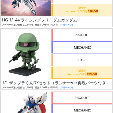
価
格
販売中
Amazon 2,000円
24%Off
改
定
HG 1/144 ライジングフリーダムガンダム
メーカー希望小売価格 2,640円 / 発売日 2024年1月26日
（詳細ページ）
予
定
PRODUCT
発
MECHANIC
売
時
STORE
期
販売中
Amazon 792円
28%Off
1/1 ザクプラくんDXセット（ランナーVer.再現パーツ付き）
メーカー希望小売価格 1,100円 / 発売日 2025年5月10日
（詳細ページ）
再
PRODUCT
販
月
MECHANIC