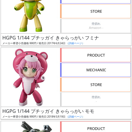
検
STORE
索
売切れ
Amazon -
HGPG 1/144 プチッガイ きゃらっがい フミナ
グ
メーカー希望小売価格 990円 / 発売日 2017年6月24日
（詳細ページ）
レ
ー
PRODUCT
ド
MECHANIC
ス
STORE
ケ
売切れ
ー
-
ル
HGPG 1/144 プチッガイ きゃらっがい モモ
メーカー希望小売価格 990円 / 発売日 2018年5月19日
（詳細ページ）
PRODUCT
成