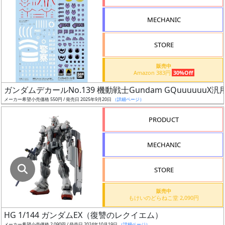
指
定
MECHANIC
し
た
STORE
店
舗
販売中
Amazon 383円
30%Off
が
最
ガンダムデカールNo.139 機動戦士Gundam GQuuuuuuX汎
安
メーカー希望小売価格 550円 / 発売日 2025年9月20日
（詳細ページ）
値
PRODUCT
の
み
MECHANIC
表
示
STORE
ボ
販売中
ッ
もけいのどらねこ堂 2,090円
ク
HG 1/144 ガンダムEX（復讐のレクイエム）
ス
メーカー希望小売価格 2,090円 / 発売日 2024年10月19日
（詳細ページ）