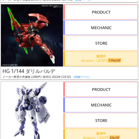
ア
PRODUCT
ー
ト
MECHANIC
イ
ラ
ス
STORE
ト
販売中
レ
Amazon 1,870円
11%Off
ー
HG 1/144 ダリルバルデ
タ
メーカー希望小売価格 2,090円 / 発売日 2022年12月3日
（詳細ページ）
ー
PRODUCT
MECHANIC
付
属
STORE
品
（β）
販売中
Amazon 1,656円
6%Off