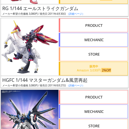
日
RG 1/144 エールストライクガンダム
発
メーカー希望小売価格 3,080円 / 発売日 2011年4月30日
（詳細ページ）
売
PRODUCT
Web
MECHANIC
プッ
シュ
通知
STORE
対象
販売中
Amazon 3,030円
2%Off
ギ
HGFC 1/144 マスターガンダム&風雲再起
ャ
メーカー希望小売価格 3,080円 / 発売日 2011年8月27日
（詳細ページ）
ラ
リ
PRODUCT
ー
あ
MECHANIC
り
STORE