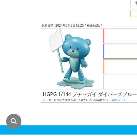
グ
レ
ー
更新日時: 2024年3月2日13:25 / 検索結果: 1
ド
ス
ケ
ー
ル
HGPG 1/144 プチッガイ ダイバーズブ
メーカー希望小売価格 550円 / 発売日 2018年4月21日
（詳細ページ）
成
形
色