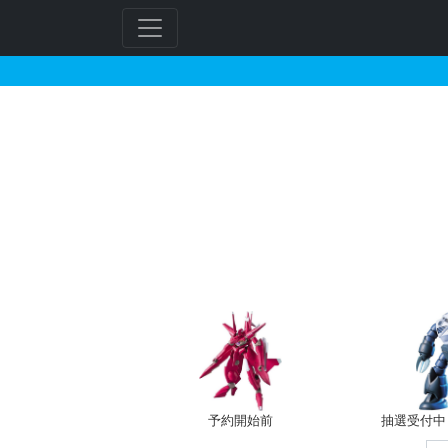
HGPG 1/144 プ
フ
リ
ー
ワ
ー
ド
検
索
予約開始前
抽選受付中（~