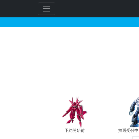
HGPG 1/144 プ
フ
リ
ー
ワ
ー
ド
検
索
予約開始前
抽選受付中（~