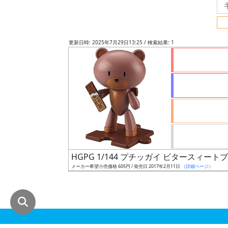
グ
レ
ー
更新日時: 2025年7月29日13:25 / 検索結果: 1
ド
ス
ケ
ー
ル
HGPG 1/144 プチッガイ ビタースィー
メーカー希望小売価格 605円 / 発売日 2017年2月11日
（詳細ページ）
成
形
色