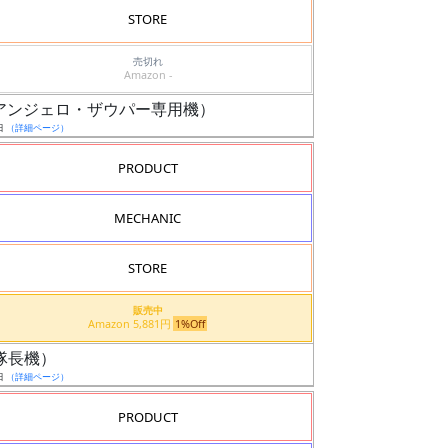
STORE
売切れ
Amazon -
ル（アンジェロ・ザウパー専用機）
日
（詳細ページ）
PRODUCT
MECHANIC
STORE
販売中
Amazon 5,881円
1%Off
ル（隊長機）
日
（詳細ページ）
PRODUCT