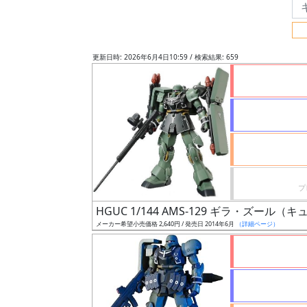
フ
リ
ー
更新日時: 2026年6月4日10:59 / 検索結果: 659
ワ
ー
ド
検
索
グ
レ
HGUC 1/144 AMS-129 ギラ・ズール（
ー
メーカー希望小売価格 2,640円 / 発売日 2014年6月
（詳細ページ）
ド
ス