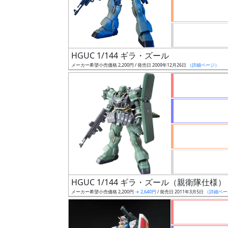
ケ
ー
ル
HGUC 1/144 ギラ・ズール
メーカー希望小売価格 2,200円 / 発売日 2009年12月26日
（詳細ページ）
成
形
色
シ
リ
ー
ズ・
HGUC 1/144 ギラ・ズール（親衛隊仕様）
タ
メーカー希望小売価格 2,200円
→ 2,640円
/ 発売日 2011年3月5日
（詳細ペー
イ
ト
ル