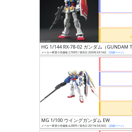
状
況
売
HG 1/144 RX-78-02 ガンダム（GUNDAM 
切
メーカー希望小売価格 2,750円 / 発売日 2020年3月14日
（詳細ページ）
含
む
開
始
前
抽
選
MG 1/100 ウイングガンダム EW
中
メーカー希望小売価格 4,290円 / 発売日 2011年3月26日
（詳細ページ）