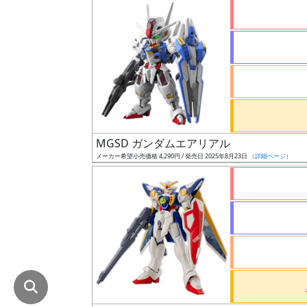
在
庫
復
活
近
日
発
MGSD ガンダムエアリアル
売
メーカー希望小売価格 4,290円 / 発売日 2025年8月23日
（詳細ページ）
Web
プッ
シュ
通知
対象
ギ
ャ