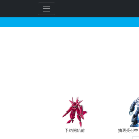
HGUC 1/144 Hi-
フ
リ
ー
ワ
ー
ド
検
索
予約開始前
抽選受付中（~