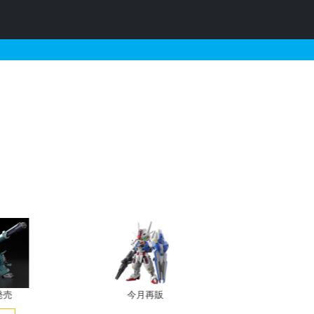
報
発売
今月再販
プレバン新