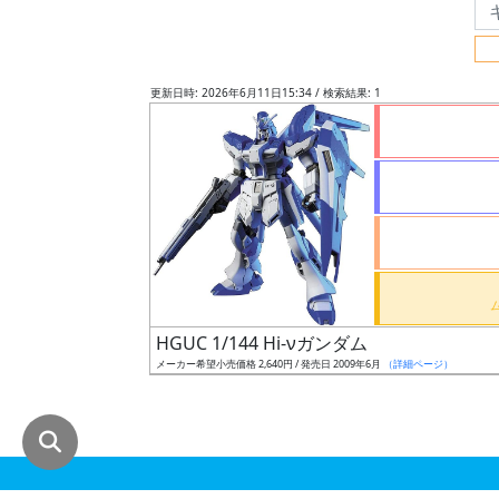
グ
レ
ー
更新日時: 2026年6月11日15:34 / 検索結果: 1
ド
ス
ケ
ー
ル
HGUC 1/144 Hi-νガンダム
メーカー希望小売価格 2,640円 / 発売日 2009年6月
（詳細ページ）
成
形
色