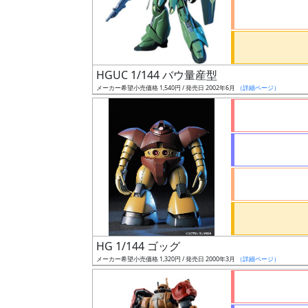
ケ
ー
ル
HGUC 1/144 バウ量産型
メーカー希望小売価格 1,540円 / 発売日 2002年6月
（詳細ページ）
成
形
色
シ
リ
ー
ズ・
HG 1/144 ゴッグ
タ
メーカー希望小売価格 1,320円 / 発売日 2000年3月
（詳細ページ）
イ
ト
ル