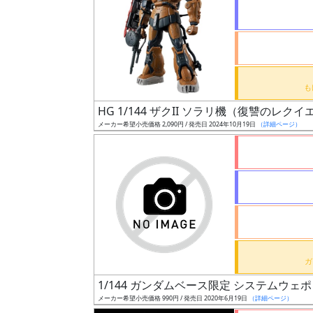
状
況
売
HG 1/144 ザクII ソラリ機（復讐のレクイ
切
メーカー希望小売価格 2,090円 / 発売日 2024年10月19日
（詳細ページ）
含
む
開
始
前
抽
選
1/144 ガンダムベース限定 システムウェポ
中
メーカー希望小売価格 990円 / 発売日 2020年6月19日
（詳細ページ）