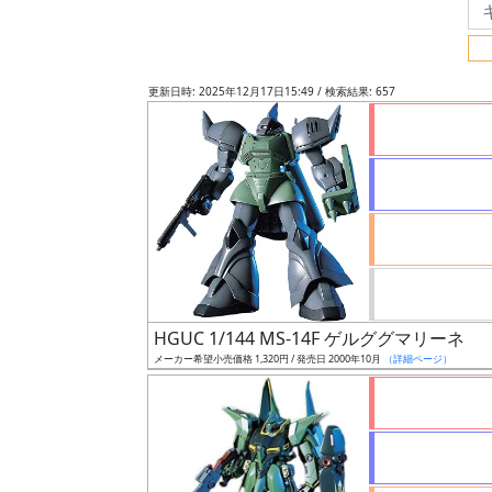
フ
リ
ー
更新日時: 2025年12月17日15:49 / 検索結果: 657
ワ
ー
ド
検
索
グ
レ
HGUC 1/144 MS-14F ゲルググマリーネ
ー
メーカー希望小売価格 1,320円 / 発売日 2000年10月
（詳細ページ）
ド
ス