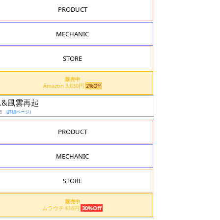
PRODUCT
MECHANIC
STORE
販売中
Amazon 3,030円
2%Off
ダム&風雲再起
日
（詳細ページ）
PRODUCT
MECHANIC
STORE
販売中
ムラウチ 616円
30%Off