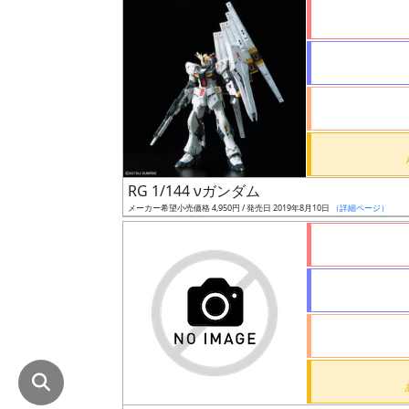
在
庫
復
活
近
日
発
RG 1/144 νガンダム
売
メーカー希望小売価格 4,950円 / 発売日 2019年8月10日
（詳細ページ）
Web
プッ
シュ
通知
対象
ギ
ャ