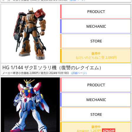
ア
PRODUCT
ー
ト
MECHANIC
イ
ラ
ス
STORE
ト
販売中
レ
もけいのどらねこ堂 2,090円
ー
HG 1/144 ザクII ソラリ機（復讐のレクイエム）
タ
メーカー希望小売価格 2,090円 / 発売日 2024年10月19日
（詳細ページ）
ー
PRODUCT
MECHANIC
付
属
STORE
品
（β）
販売中
Amazon 1,267円
42%Off