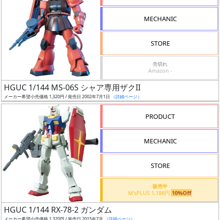
形
MECHANIC
色
STORE
シ
売切れ
Amazon -
リ
HGUC 1/144 MS-06S シャア専用ザクII
ー
メーカー希望小売価格 1,320円 / 発売日 2002年7月1日
（詳細ページ）
ズ・
タ
PRODUCT
イ
ト
MECHANIC
ル
STORE
販売中
状
M’sPLUS 1,188円
10%Off
況
HGUC 1/144 RX-78-2 ガンダム
メーカー希望小売価格 1,320円 / 発売日 2015年7月
（詳細ページ）