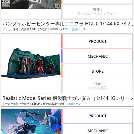
価
格
売切れ
ガンダムベースオンライン -
改
定
バンダイホビーセンター専用エコプラ HGUC 1/144 RX-78-2
メーカー希望小売価格 1,047円 / 発売日 2008年5月17日
（詳細ページ）
予
定
PRODUCT
発
MECHANIC
売
時
STORE
期
売切れ
ぐるぐる王国 -
Realistic Model Series 機動戦士ガンダム（1/144HG
メーカー希望小売価格 18,480円 / 発売日 2024年9月
（詳細ページ）
再
PRODUCT
販
月
MECHANIC