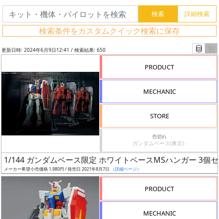
検索条件をカスタムクイック検索に保存
更新日時: 2024年6月9日12:41 / 検索結果: 650
PRODUCT
MECHANIC
STORE
売切れ
ガンダムベース(東京) -
フ
1/144 ガンダムベース限定 ホワイトベースMSハンガー 3個
リ
メーカー希望小売価格 1,980円 / 発売日 2021年8月7日
（詳細ページ）
ー
PRODUCT
ワ
ー
MECHANIC
ド