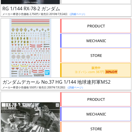
日
RG 1/144 RX-78-2 ガンダム
発
メーカー希望小売価格 2,750円 / 発売日 2010年7月24日
（詳細ページ）
売
PRODUCT
Web
MECHANIC
プッ
シュ
通知
STORE
対象
販売中
ヨドバシ.com 387円
30%Off
ギ
ガンダムデカール No.37 HG 1/144 地球連邦軍MS2
ャ
メーカー希望小売価格 550円 / 発売日 2007年7月28日
（詳細ページ）
ラ
リ
PRODUCT
ー
あ
MECHANIC
り
STORE