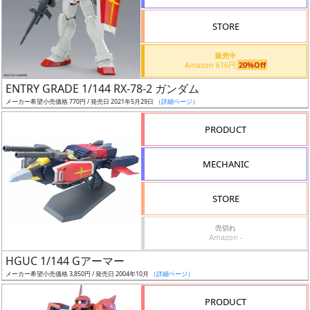
検
STORE
索
販売中
Amazon 616円
20%Off
ENTRY GRADE 1/144 RX-78-2 ガンダム
グ
メーカー希望小売価格 770円 / 発売日 2021年5月29日
（詳細ページ）
レ
ー
PRODUCT
ド
MECHANIC
ス
STORE
ケ
売切れ
ー
Amazon -
ル
HGUC 1/144 Gアーマー
メーカー希望小売価格 3,850円 / 発売日 2004年10月
（詳細ページ）
PRODUCT
成