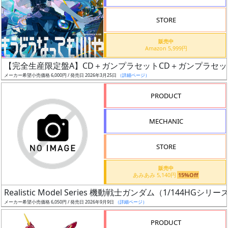
STORE
販売中
Amazon 5,999円
割
【完全生産限定盤A】CD＋ガンプラセットCD＋ガンプラセット（HG 
引
メーカー希望小売価格 6,000円 / 発売日 2026年3月25日
（詳細ページ）
PRODUCT
販
MECHANIC
路
STORE
店
販売中
あみあみ 5,140円
15%Off
舗
Realistic Model Series 機動戦士ガンダム（1/
メーカー希望小売価格 6,050円 / 発売日 2026年9月9日
（詳細ページ）
PRODUCT