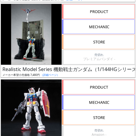
売
切
PRODUCT
含
む
MECHANIC
開
STORE
始
前
売切れ
プレミアムバンダイ -
抽
Realistic Model Series 機動戦士ガンダム（1/14
選
メーカー希望小売価格 7,480円
（詳細ページ）
中
PRODUCT
在
MECHANIC
庫
復
STORE
活
売切れ
近
Amazon -