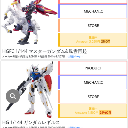
指
定
MECHANIC
し
た
STORE
店
舗
販売中
Amazon 3,030円
2%Off
が
最
HGFC 1/144 マスターガンダム&風雲再起
安
メーカー希望小売価格 3,080円 / 発売日 2011年8月27日
（詳細ページ）
値
PRODUCT
の
み
MECHANIC
表
示
STORE
ボ
販売中
ッ
Amazon 1,500円
24%Off
ク
HG 1/144 ガンダムレギルス
ス
メーカー希望小売価格 1,980円 / 発売日 2012年10月6日
（詳細ページ）