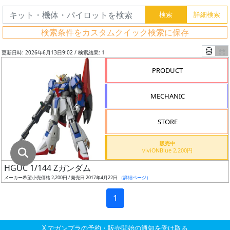
グ
レ
検索条件をカスタムクイック検索に保存
ー
ド
更新日時: 2026年6月13日9:02 / 検索結果: 1
PRODUCT
ス
MECHANIC
ケ
ー
STORE
ル
販売中
viviONBlue 2,200円
HGUC 1/144 Zガンダム
成
メーカー希望小売価格 2,200円 / 発売日 2017年4月22日
（詳細ページ）
形
色
1
X でガンプラの予約・販売開始の通知を受け取る