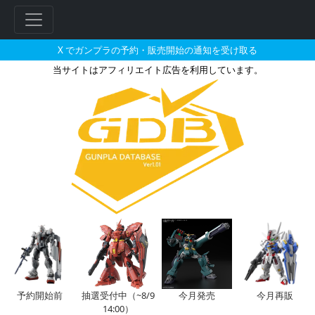
X でガンプラの予約・販売開始の通知を受け取る
当サイトはアフィリエイト広告を利用しています。
HGUC 1/144 Zガンダムの販売
フ
リ
ー
ワ
ー
ド
検
索
予約開始前
抽選受付中（~8/9
今月発売
今月再販
14:00）