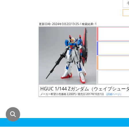
グ
レ
ー
更新日時: 2024年3月2日13:25 / 検索結果: 1
ド
ス
ケ
ー
ル
HGUC 1/144 Zガンダム（ウェイブシュー
メーカー希望小売価格 2,200円 / 発売日 2017年10月1日
（詳細ページ）
成
形
色