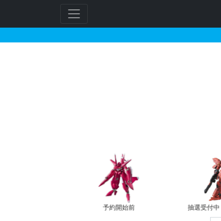
HGUC 1/144 Z
フ
リ
ー
ワ
ー
ド
検
索
予約開始前
抽選受付中（~