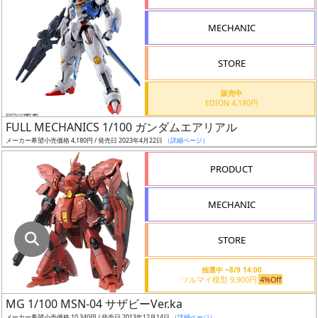
指
定
MECHANIC
し
た
STORE
店
舗
販売中
EDION 4,180円
が
最
FULL MECHANICS 1/100 ガンダムエアリアル
安
メーカー希望小売価格 4,180円 / 発売日 2023年4月22日
（詳細ページ）
値
PRODUCT
の
み
MECHANIC
表
示
STORE
ボ
抽選中 ~8/9 14:00
ッ
ツルマイ模型 9,900円
4%Off
ク
MG 1/100 MSN-04 サザビーVer.ka
ス
メーカー希望小売価格 10,340円 / 発売日 2013年12月14日
（詳細ページ）