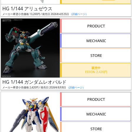
日
HG 1/144 アリュゼウス
発
メーカー希望小売価格 13,200円 / 発売日 2026年4月25日
（詳細ページ）
売
PRODUCT
Web
MECHANIC
プッ
シュ
通知
STORE
対象
販売中
EDION 2,420円
ギ
HG 1/144 ガンダムレオパルド
ャ
メーカー希望小売価格 2,420円 / 発売日 2026年8月8日
（詳細ページ）
ラ
リ
PRODUCT
ー
あ
MECHANIC
り
STORE