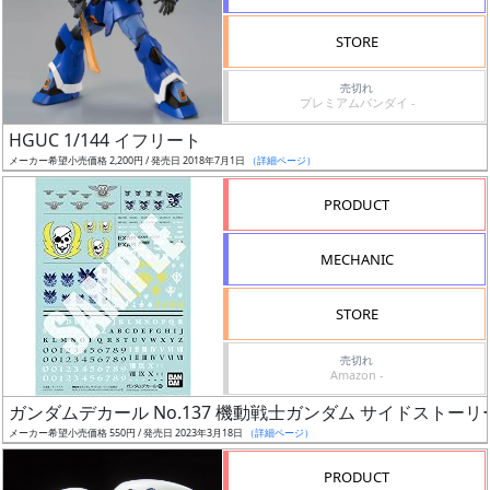
検
STORE
索
売切れ
プレミアムバンダイ -
HGUC 1/144 イフリート
グ
メーカー希望小売価格 2,200円 / 発売日 2018年7月1日
（詳細ページ）
レ
ー
PRODUCT
ド
MECHANIC
ス
STORE
ケ
売切れ
ー
Amazon -
ル
ガンダムデカール No.137 機動戦士ガンダム サイドストーリ
メーカー希望小売価格 550円 / 発売日 2023年3月18日
（詳細ページ）
PRODUCT
成