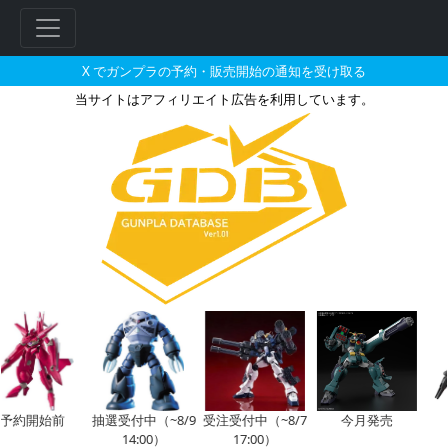
X でガンプラの予約・販売開始の通知を受け取る
当サイトはアフィリエイト広告を利用しています。
HG 1/144 イフリート（ダ
開始前
抽選受付中（~8/9
受注受付中（~8/7
今月発売
今
14:00）
17:00）