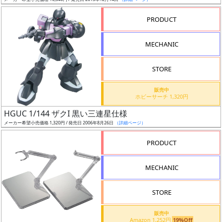
ア
PRODUCT
ー
ト
MECHANIC
イ
ラ
ス
STORE
ト
販売中
レ
ホビーサーチ 1,320円
ー
HGUC 1/144 ザクI 黒い三連星仕様
タ
メーカー希望小売価格 1,320円 / 発売日 2006年8月26日
（詳細ページ）
ー
PRODUCT
MECHANIC
付
属
STORE
品
（β）
販売中
Amazon 1,252円
19%Off