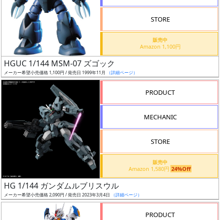
STORE
販売中
Amazon 1,100円
割
HGUC 1/144 MSM-07 ズゴック
引
メーカー希望小売価格 1,100円 / 発売日 1999年11月
（詳細ページ）
PRODUCT
販
MECHANIC
路
STORE
店
販売中
Amazon 1,580円
24%Off
舗
HG 1/144 ガンダムルブリスウル
メーカー希望小売価格 2,090円 / 発売日 2023年3月4日
（詳細ページ）
PRODUCT