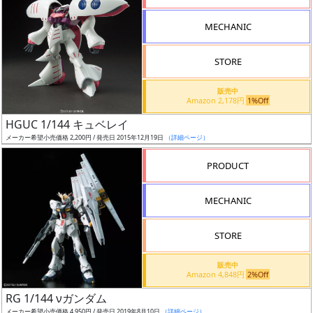
形
MECHANIC
色
STORE
シ
販売中
Amazon 2,178円
1%Off
リ
HGUC 1/144 キュベレイ
ー
メーカー希望小売価格 2,200円 / 発売日 2015年12月19日
（詳細ページ）
ズ・
タ
PRODUCT
イ
ト
MECHANIC
ル
STORE
販売中
状
Amazon 4,848円
2%Off
況
RG 1/144 νガンダム
メーカー希望小売価格 4,950円 / 発売日 2019年8月10日
（詳細ページ）