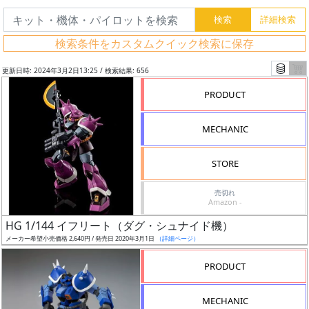
検索条件をカスタムクイック検索に保存
更新日時: 2024年3月2日13:25 / 検索結果: 656
PRODUCT
MECHANIC
STORE
売切れ
Amazon -
フ
HG 1/144 イフリート（ダグ・シュナイド機）
リ
メーカー希望小売価格 2,640円 / 発売日 2020年3月1日
（詳細ページ）
ー
PRODUCT
ワ
ー
MECHANIC
ド