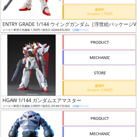
価
格
販売中
Amazon 1,760円
改
定
ENTRY GRADE 1/144 ウイングガンダム［浮世絵パッケージVe
メーカー希望小売価格 1,760円 / 発売日 2026年8月29日
（詳細ページ）
予
定
PRODUCT
発
MECHANIC
売
時
STORE
期
販売中
Amazon 2,090円
HGAW 1/144 ガンダムエアマスター
メーカー希望小売価格 2,090円 / 発売日 2014年7月26日
（詳細ページ）
再
PRODUCT
販
月
MECHANIC