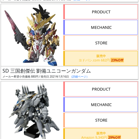
売
切
PRODUCT
含
む
MECHANIC
開
STORE
始
前
販売中
ヨドバシ.com 682円
23%Off
抽
SD 三国創傑伝 劉備ユニコーンガンダム
選
メーカー希望小売価格 880円 / 発売日 2021年1月16日
（詳細ページ）
中
PRODUCT
在
MECHANIC
庫
復
STORE
活
販売中
近
Amazon 9,340円
29%Off