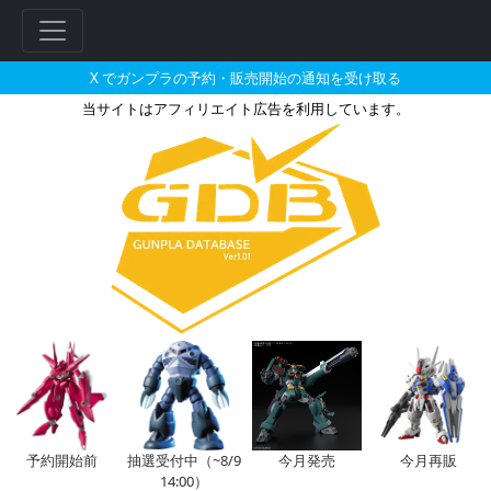
X でガンプラの予約・販売開始の通知を受け取る
当サイトはアフィリエイト広告を利用しています。
1/144 V2バスターガンダムの
フ
リ
ー
ワ
ー
ド
検
索
予約開始前
抽選受付中（~8/9
今月発売
今月再販
14:00）