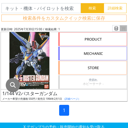
グ
レ
検索条件をカスタムクイック検索に保存
ー
ド
更新日時: 2025年7月30日15:00 / 検索結果: 1
PRODUCT
ス
MECHANIC
ケ
ー
STORE
ル
売切れ
ホビーサーチ -
1/144 V2バスターガンダム
成
メーカー希望小売価格 550円 / 発売日 1994年2月1日
（詳細ページ）
形
色
1
X でガンプラの予約・販売開始の通知を受け取る