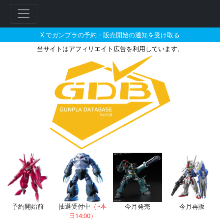
X でガンプラの予約・販売開始の通知を受け取る
当サイトはアフィリエイト広告を利用しています。
HGUC 1/144 ガンダム（21stCEN
フ
リ
ー
ワ
ー
ド
検
索
予約開始前
抽選受付中
（~本
今月発売
今月再販
日14:00）