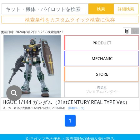
グ
レ
検索条件をカスタムクイック検索に保存
ー
ド
更新日時: 2024年3月2日13:25 / 検索結果: 1
PRODUCT
ス
MECHANIC
ケ
ー
STORE
ル
売切れ
プレミアムバンダイ -
HGUC 1/144 ガンダム（21stCENTURY REAL TYPE Ver.）
成
メーカー希望小売価格 1,320円 / 発売日 2016年6月
（詳細ページ）
形
色
1
X でガンプラの予約・販売開始の通知を受け取る