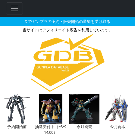
X でガンプラの予約・販売開始の通知を受け取る
当サイトはアフィリエイト広告を利用しています。
1/144 Vガンダムの販売・再販・
フ
リ
ー
ワ
ー
ド
検
索
予約開始前
抽選受付中（~8/9
今月発売
今月再販
14:00）