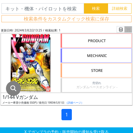
グ
レ
検索条件をカスタムクイック検索に保存
ー
ド
更新日時: 2024年3月2日13:25 / 検索結果: 1
PRODUCT
ス
MECHANIC
ケ
ー
STORE
ル
売切れ
ガンダムベースオンライン -
1/144 Vガンダム
成
メーカー希望小売価格 550円 / 発売日 1993年5月1日
（詳細ページ）
形
色
1
X でガンプラの予約・販売開始の通知を受け取る