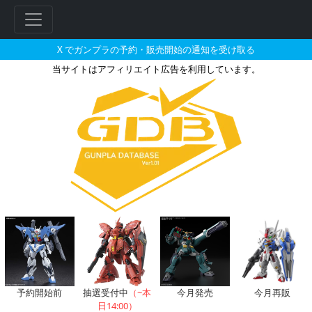
X でガンプラの予約・販売開始の通知を受け取る
当サイトはアフィリエイト広告を利用しています。
HGUC 1/144 ガンプラスター
フ
リ
ー
ワ
ー
ド
検
索
予約開始前
抽選受付中
（~本
今月発売
今月再販
日14:00）