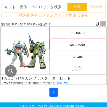
グ
レ
検索条件をカスタムクイック検索に保存
ー
ド
更新日時: 2025年7月31日15:37 / 検索結果: 1
PRODUCT
ス
MECHANIC
ケ
ー
STORE
ル
売切れ
Amazon -
HGUC 1/144 ガンプラスターターセット
成
メーカー希望小売価格 2,200円 / 発売日 2010年7月15日
（詳細ページ）
形
色
1
X でガンプラの予約・販売開始の通知を受け取る