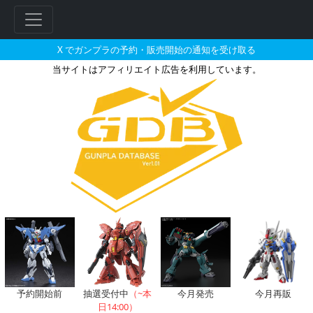
X でガンプラの予約・販売開始の通知を受け取る
当サイトはアフィリエイト広告を利用しています。
HGUC 1/144 キュベレイの販
フ
リ
ー
ワ
ー
ド
検
索
予約開始前
抽選受付中
（~本
今月発売
今月再販
日14:00）