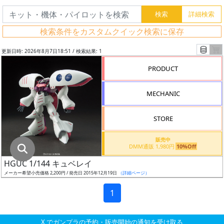
グ
レ
検索条件をカスタムクイック検索に保存
ー
ド
更新日時: 2026年8月7日18:51 / 検索結果: 1
PRODUCT
ス
MECHANIC
ケ
ー
STORE
ル
販売中
DMM通販 1,980円
10%Off
HGUC 1/144 キュベレイ
成
メーカー希望小売価格 2,200円 / 発売日 2015年12月19日
（詳細ページ）
形
色
1
X でガンプラの予約・販売開始の通知を受け取る