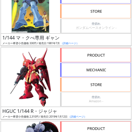
検
STORE
索
売切れ
ガンダムベースオンライン -
1/144 マ・クべ専用 ギャン
グ
メーカー希望小売価格 330円 / 発売日 1981年7月
（詳細ページ）
レ
ー
PRODUCT
ド
MECHANIC
ス
STORE
ケ
売切れ
ー
Amazon -
ル
HGUC 1/144 R・ジャジャ
メーカー希望小売価格 2,310円 / 発売日 2019年1月12日
（詳細ページ）
PRODUCT
成