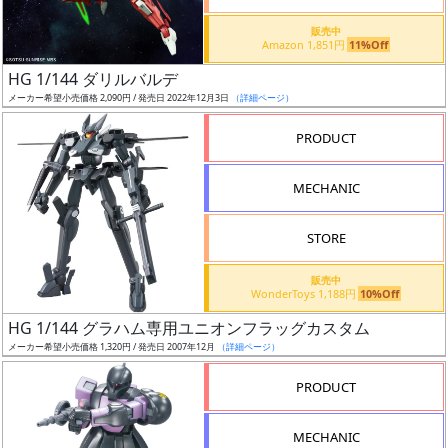
価
格
販売中
Amazon 1,851円
11%Off
改
定
HG 1/144 ダリルバルデ
メーカー希望小売価格 2,090円 / 発売日 2022年12月3日
（詳細ページ）
予
定
PRODUCT
発
MECHANIC
売
時
STORE
期
販売中
WonderToys 1,188円
10%Off
HG 1/144 グラハム専用ユニオンフラッグカスタム
メーカー希望小売価格 1,320円 / 発売日 2007年12月
（詳細ページ）
再
PRODUCT
販
月
MECHANIC