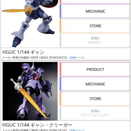
形
MECHANIC
色
STORE
シ
売切れ
Amazon -
リ
HGUC 1/144 ギャン
ー
メーカー希望小売価格 1,650円 / 発売日 2016年5月21日
（詳細ページ）
ズ・
タ
PRODUCT
イ
ト
MECHANIC
ル
STORE
売切れ
状
プレミアムバンダイ -
況
HGUC 1/144 ギャン・クリーガー
メーカー希望小売価格 1,980円 / 発売日 2018年1月13日
（詳細ページ）