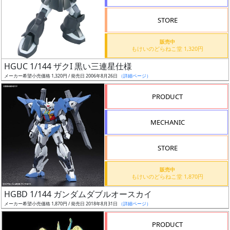
STORE
販売中
もけいのどらねこ堂 1,320円
割
HGUC 1/144 ザクI 黒い三連星仕様
引
メーカー希望小売価格 1,320円 / 発売日 2006年8月26日
（詳細ページ）
PRODUCT
販
MECHANIC
路
STORE
店
販売中
もけいのどらねこ堂 1,870円
舗
HGBD 1/144 ガンダムダブルオースカイ
メーカー希望小売価格 1,870円 / 発売日 2018年8月31日
（詳細ページ）
PRODUCT