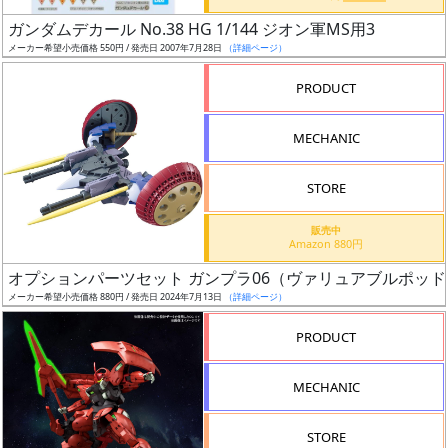
日
ガンダムデカール No.38 HG 1/144 ジオン軍MS用3
発
メーカー希望小売価格 550円 / 発売日 2007年7月28日
（詳細ページ）
売
PRODUCT
Web
MECHANIC
プッ
シュ
通知
STORE
対象
販売中
Amazon 880円
ギ
オプションパーツセット ガンプラ06（ヴァリュアブルポッド
ャ
メーカー希望小売価格 880円 / 発売日 2024年7月13日
（詳細ページ）
ラ
リ
PRODUCT
ー
あ
MECHANIC
り
STORE