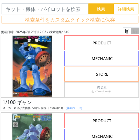
検索条件をカスタムクイック検索に保存
更新日時: 2025年7月29日12:03 / 検索結果: 649
PRODUCT
MECHANIC
STORE
売切れ
ホビーサーチ -
フ
1/100 ギャン
リ
メーカー希望小売価格 770円 / 発売日 1982年1月
（詳細ページ）
ー
PRODUCT
ワ
ー
MECHANIC
ド