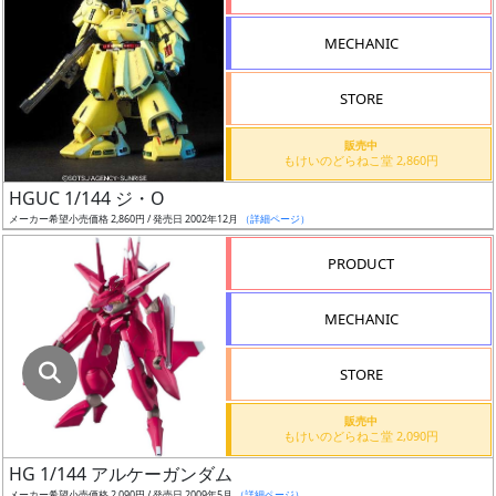
指
定
MECHANIC
し
た
STORE
店
舗
販売中
もけいのどらねこ堂 2,860円
が
最
HGUC 1/144 ジ・O
安
メーカー希望小売価格 2,860円 / 発売日 2002年12月
（詳細ページ）
値
PRODUCT
の
み
MECHANIC
表
示
STORE
ボ
販売中
ッ
もけいのどらねこ堂 2,090円
ク
HG 1/144 アルケーガンダム
ス
メーカー希望小売価格 2,090円 / 発売日 2009年5月
（詳細ページ）