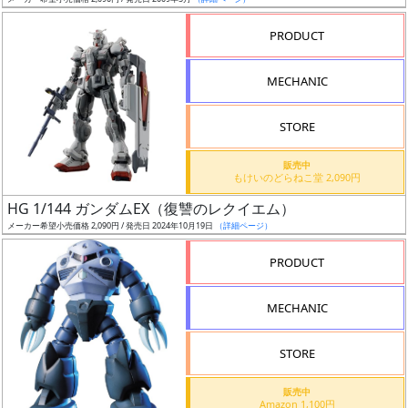
ア
PRODUCT
ー
ト
MECHANIC
イ
ラ
ス
STORE
ト
販売中
レ
もけいのどらねこ堂 2,090円
ー
HG 1/144 ガンダムEX（復讐のレクイエム）
タ
メーカー希望小売価格 2,090円 / 発売日 2024年10月19日
（詳細ページ）
ー
PRODUCT
MECHANIC
付
属
STORE
品
（β）
販売中
Amazon 1,100円