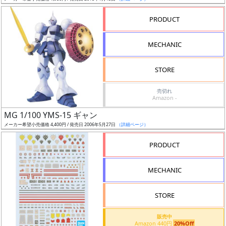
売
切
PRODUCT
含
む
MECHANIC
開
STORE
始
前
売切れ
Amazon -
抽
MG 1/100 YMS-15 ギャン
選
メーカー希望小売価格 4,400円 / 発売日 2006年5月27日
（詳細ページ）
中
PRODUCT
在
MECHANIC
庫
復
STORE
活
販売中
近
Amazon 440円
20%Off