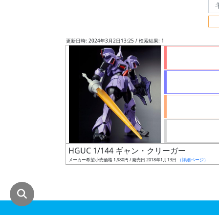
グ
レ
ー
更新日時: 2024年3月2日13:25 / 検索結果: 1
ド
ス
ケ
ー
ル
HGUC 1/144 ギャン・クリーガー
メーカー希望小売価格 1,980円 / 発売日 2018年1月13日
（詳細ページ）
成
形
色