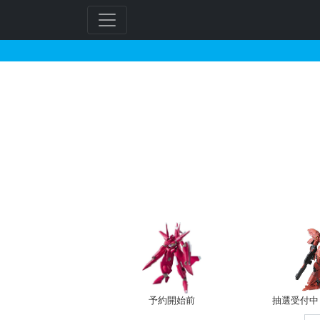
HGUC 1/144 ギャ
フ
リ
ー
ワ
ー
ド
検
索
予約開始前
抽選受付中（~