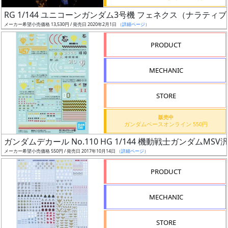
日
RG 1/144 ユニコーンガンダム3号機 フェネクス（ナラティブV
発
メーカー希望小売価格 13,530円 / 発売日 2020年2月1日
（詳細ページ）
売
PRODUCT
Web
MECHANIC
プッ
シュ
通知
STORE
対象
販売中
ガンダムベースオンライン 550円
ギ
ガンダムデカール No.110 HG 1/144 機動戦士ガンダムMSV
ャ
メーカー希望小売価格 550円 / 発売日 2017年10月14日
（詳細ページ）
ラ
リ
PRODUCT
ー
あ
MECHANIC
り
STORE