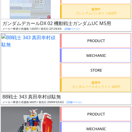
価
格
販売中
プレミアムバンダイ 1,650円
改
定
ガンダムデカールDX 02 機動戦士ガンダムUC MS用
メーカー希望小売価格 1,650円 / 発売日 2012年8月
（詳細ページ）
予
定
PRODUCT
発
MECHANIC
売
時
STORE
期
販売中
ガンダムベースオンライン 660円
BB戦士 343 真田幸村頑駄無
メーカー希望小売価格 660円 / 発売日 2009年9月4日
（詳細ページ）
再
PRODUCT
販
月
MECHANIC