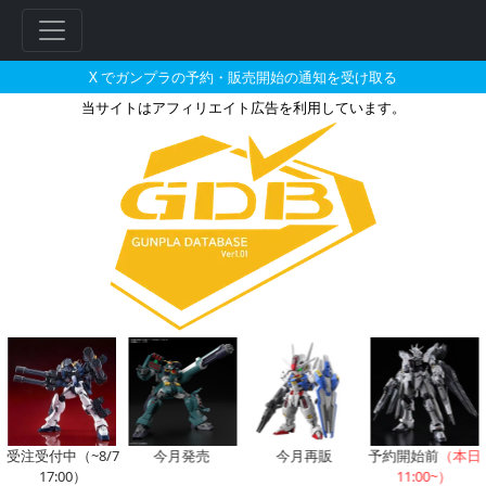
X でガンプラの予約・販売開始の通知を受け取る
当サイトはアフィリエイト広告を利用しています。
HGUC 1/144 グフとそれに
受注受付中（~8/7
今月発売
今月再販
予約開始前
（本日
17:00）
11:00~）