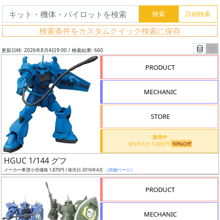
検索条件をカスタムクイック検索に保存
更新日時: 2026年8月4日9:00 / 検索結果: 660
PRODUCT
MECHANIC
STORE
販売中
M’sPLUS 1,683円
10%Off
フ
HGUC 1/144 グフ
リ
メーカー希望小売価格 1,870円 / 発売日 2016年4月
（詳細ページ）
ー
PRODUCT
ワ
ー
MECHANIC
ド