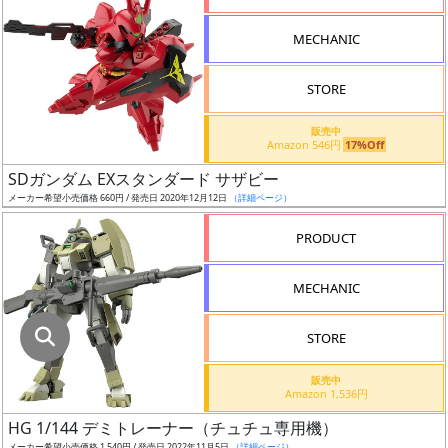
指
定
MECHANIC
し
た
STORE
店
舗
販売中
Amazon 546円
17%Off
が
最
SDガンダム EXスタンダード サザビー
安
メーカー希望小売価格 660円 / 発売日 2020年12月12日
（詳細ページ）
値
PRODUCT
の
み
MECHANIC
表
示
STORE
ボ
販売中
ッ
Amazon 1,536円
ク
HG 1/144 デミトレーナー（チュチュ専用機）
ス
メーカー希望小売価格 1,540円 / 発売日 2022年11月5日
（詳細ページ）