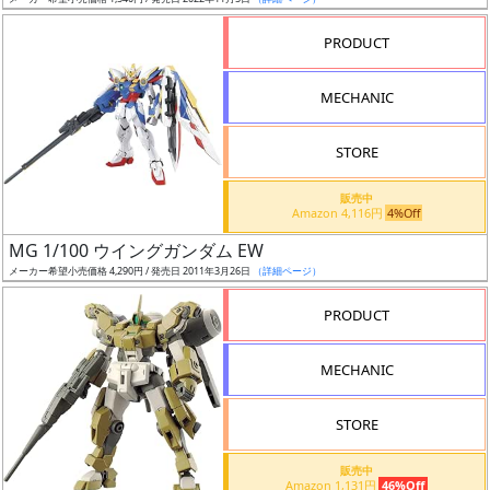
ア
PRODUCT
ー
ト
MECHANIC
イ
ラ
ス
STORE
ト
販売中
レ
Amazon 4,116円
4%Off
ー
MG 1/100 ウイングガンダム EW
タ
メーカー希望小売価格 4,290円 / 発売日 2011年3月26日
（詳細ページ）
ー
PRODUCT
MECHANIC
付
属
STORE
品
（β）
販売中
Amazon 1,131円
46%Off