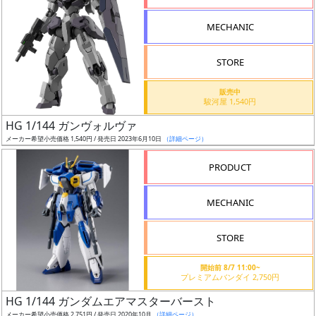
形
MECHANIC
色
STORE
シ
販売中
駿河屋 1,540円
リ
HG 1/144 ガンヴォルヴァ
ー
メーカー希望小売価格 1,540円 / 発売日 2023年6月10日
（詳細ページ）
ズ・
タ
PRODUCT
イ
ト
MECHANIC
ル
STORE
開始前 8/7 11:00~
状
プレミアムバンダイ 2,750円
況
HG 1/144 ガンダムエアマスターバースト
メーカー希望小売価格 2,751円 / 発売日 2020年10月
（詳細ページ）