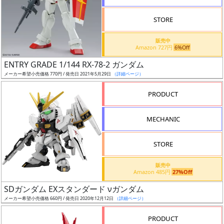
STORE
販売中
Amazon 727円
6%Off
割
ENTRY GRADE 1/144 RX-78-2 ガンダム
引
メーカー希望小売価格 770円 / 発売日 2021年5月29日
（詳細ページ）
PRODUCT
販
MECHANIC
路
STORE
店
販売中
Amazon 485円
27%Off
舗
SDガンダム EXスタンダード νガンダム
メーカー希望小売価格 660円 / 発売日 2020年12月12日
（詳細ページ）
PRODUCT