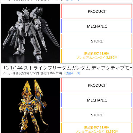
売
切
PRODUCT
含
む
MECHANIC
開
STORE
始
前
開始前 8/7 11:00~
プレミアムバンダイ 3,850円
抽
RG 1/144 ストライクフリーダムガンダム ディアクティブモ
選
メーカー希望小売価格 3,850円 / 発売日 2014年3月
（詳細ページ）
中
PRODUCT
在
MECHANIC
庫
復
STORE
活
開始前 8/7 11:00~
近
プレミアムバンダイ 13,530円