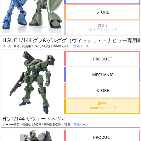
検
STORE
索
売切れ
プレミアムバンダイ -
HGUC 1/144 グフ&ゲルググ（ヴィッシュ・ドナヒュー専用
グ
メーカー希望小売価格 2,592円 / 発売日 2014年7月3日
（詳細ページ）
レ
ー
PRODUCT
ド
MECHANIC
ス
STORE
ケ
販売中
ー
Amazon 1,760円
ル
HG 1/144 ザウォートヘヴィ
メーカー希望小売価格 1,760円 / 発売日 2023年4月8日
（詳細ページ）
PRODUCT
成