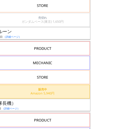
STORE
売切れ
ガンダムベース(東京) 1,650円
バルーン
3日
（詳細ページ）
PRODUCT
MECHANIC
STORE
販売中
Amazon 5,940円
ル（隊長機）
日
（詳細ページ）
PRODUCT