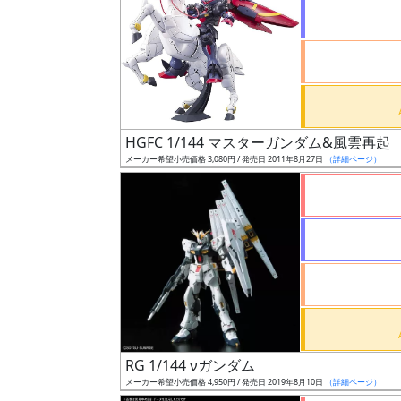
状
況
売
HGFC 1/144 マスターガンダム&風雲再起
切
メーカー希望小売価格 3,080円 / 発売日 2011年8月27日
（詳細ページ）
含
む
開
始
前
抽
選
RG 1/144 νガンダム
中
メーカー希望小売価格 4,950円 / 発売日 2019年8月10日
（詳細ページ）