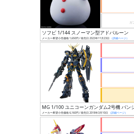
ケ
ー
ル
ソフビ 1/144 スノーマン型アドバルーン
メーカー希望小売価格 1,650円 / 発売日 2023年11月23日
（詳細ページ）
成
形
色
シ
リ
ー
ズ・
MG 1/100 ユニコーンガンダム2号機 バンシィ
タ
メーカー希望小売価格 6,160円 / 発売日 2018年3月10日
（詳細ページ）
イ
ト
ル