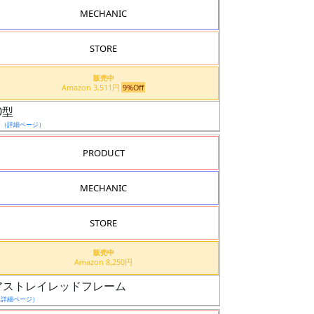
MECHANIC
STORE
販売中
Amazon 3,511円
9%Off
0型
日
（詳細ページ）
PRODUCT
MECHANIC
STORE
販売中
Amazon 8,250円
ティアストレイレッドフレーム
（詳細ページ）