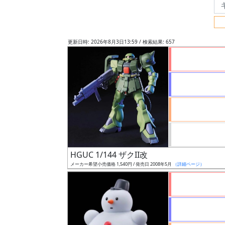
フ
リ
ー
更新日時: 2026年8月3日13:59 / 検索結果: 657
ワ
ー
ド
検
索
グ
レ
HGUC 1/144 ザクII改
ー
メーカー希望小売価格 1,540円 / 発売日 2008年5月
（詳細ページ）
ド
ス