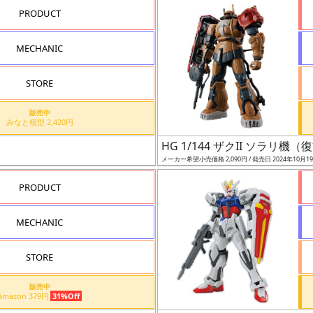
PRODUCT
MECHANIC
STORE
販売中
みなと模型 2,420円
HG 1/144 ザクII ソラリ
メーカー希望小売価格 2,090円 / 発売日 2024年10月1
PRODUCT
MECHANIC
STORE
販売中
Amazon 379円
31%Off