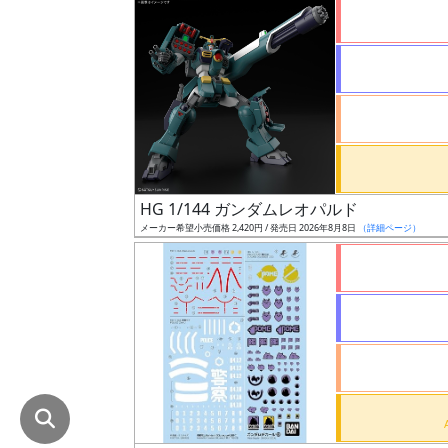
在
庫
復
活
近
日
発
HG 1/144 ガンダムレオパルド
売
メーカー希望小売価格 2,420円 / 発売日 2026年8月8日
（詳細ページ）
Web
プッ
シュ
通知
対象
ギ
ャ