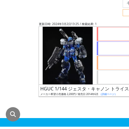
グ
レ
ー
更新日時: 2024年3月2日13:25 / 検索結果: 1
ド
ス
ケ
ー
ル
HGUC 1/144 ジェスタ・キャノン トライス
メーカー希望小売価格 2,200円 / 発売日 2014年6月
（詳細ページ）
成
形
色