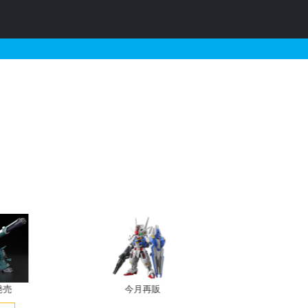
クリアVer.の販売・再販
発売
今月再販