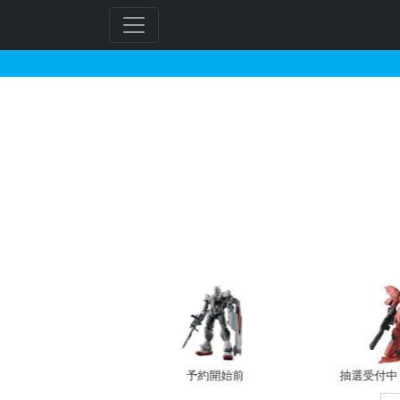
HGUC 1/144 ジェ
フ
リ
ー
ワ
ー
ド
検
索
バン新規予約
予約開始前
抽選受付中（~