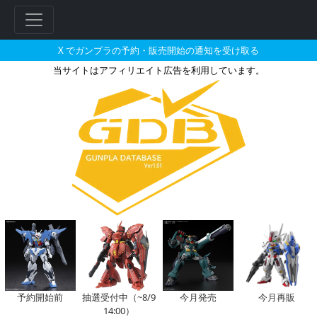
X でガンプラの予約・販売開始の通知を受け取る
当サイトはアフィリエイト広告を利用しています。
HGUC 1/144 ジム・コマンド
フ
リ
ー
ワ
ー
ド
検
索
予約開始前
抽選受付中（~8/9
今月発売
今月再販
14:00）