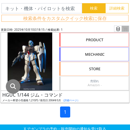
グ
レ
検索条件をカスタムクイック検索に保存
ー
ド
更新日時: 2025年10月10日18:15 / 検索結果: 1
PRODUCT
ス
MECHANIC
ケ
ー
STORE
ル
売切れ
Amazon -
HGUC 1/144 ジム・コマンド
成
メーカー希望小売価格 1,210円 / 発売日 2004年5月
（詳細ページ）
形
色
1
X でガンプラの予約・販売開始の通知を受け取る