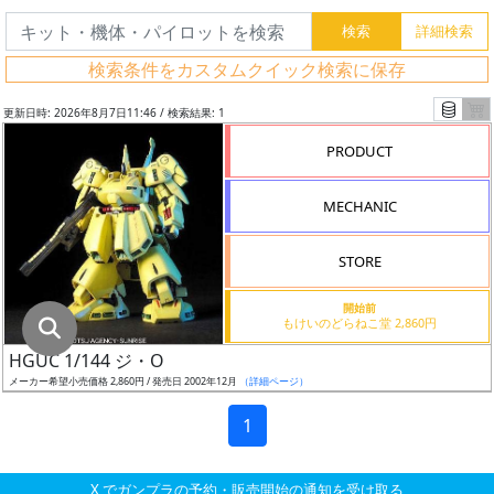
グ
レ
検索条件をカスタムクイック検索に保存
ー
ド
更新日時: 2026年8月7日11:46 / 検索結果: 1
PRODUCT
ス
MECHANIC
ケ
ー
STORE
ル
開始前
もけいのどらねこ堂 2,860円
HGUC 1/144 ジ・O
成
メーカー希望小売価格 2,860円 / 発売日 2002年12月
（詳細ページ）
形
色
1
X でガンプラの予約・販売開始の通知を受け取る