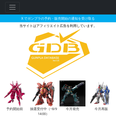
X でガンプラの予約・販売開始の通知を受け取る
当サイトはアフィリエイト広告を利用しています。
HGUC 1/144 ジ・Oの販売・再
フ
リ
ー
ワ
ー
ド
検
索
予約開始前
抽選受付中（~8/9
今月発売
今月再販
14:00）