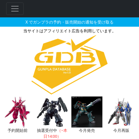
X でガンプラの予約・販売開始の通知を受け取る
当サイトはアフィリエイト広告を利用しています。
HGUC 1/144 ドム・トローペ
フ
リ
ー
ワ
ー
ド
検
索
予約開始前
抽選受付中
（~本
今月発売
今月再販
日14:00）