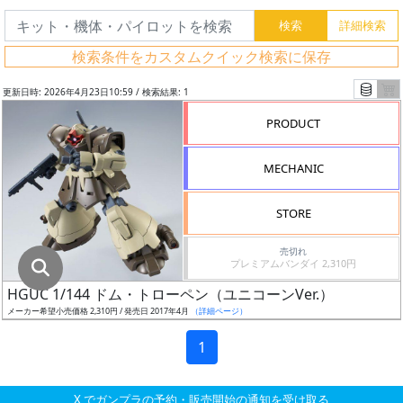
グ
レ
検索条件をカスタムクイック検索に保存
ー
ド
更新日時: 2026年4月23日10:59 / 検索結果: 1
PRODUCT
ス
MECHANIC
ケ
ー
STORE
ル
売切れ
プレミアムバンダイ 2,310円
HGUC 1/144 ドム・トローペン（ユニコーンVer.）
成
メーカー希望小売価格 2,310円 / 発売日 2017年4月
（詳細ページ）
形
色
1
X でガンプラの予約・販売開始の通知を受け取る