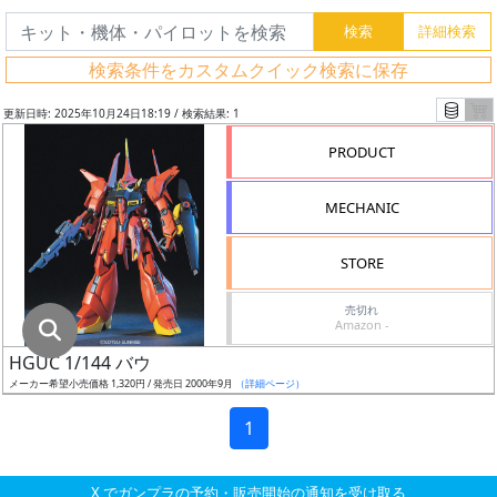
グ
レ
検索条件をカスタムクイック検索に保存
ー
ド
更新日時: 2025年10月24日18:19 / 検索結果: 1
PRODUCT
ス
MECHANIC
ケ
ー
STORE
ル
売切れ
Amazon -
HGUC 1/144 バウ
成
メーカー希望小売価格 1,320円 / 発売日 2000年9月
（詳細ページ）
形
色
1
X でガンプラの予約・販売開始の通知を受け取る