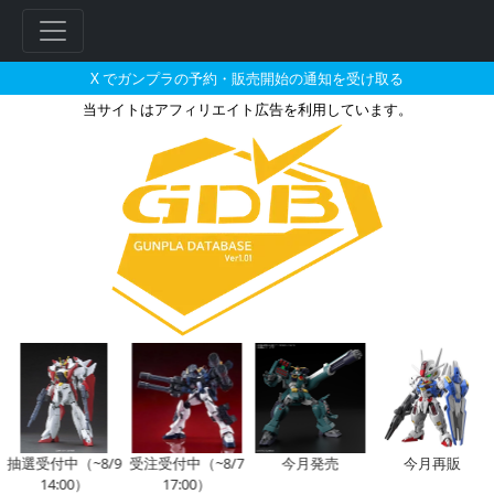
X でガンプラの予約・販売開始の通知を受け取る
当サイトはアフィリエイト広告を利用しています。
HGUC 1/144 バウの販売・再販
フ
リ
ー
ワ
ー
ド
検
索
抽選受付中（~8/9
受注受付中（~8/7
今月発売
今月再販
14:00）
17:00）