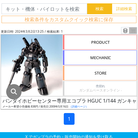
グ
レ
検索条件をカスタムクイック検索に保存
ー
ド
更新日時: 2024年3月2日13:25 / 検索結果: 1
PRODUCT
ス
MECHANIC
ケ
ー
STORE
ル
売切れ
ガンダムベースオンライン -
バンダイホビーセンター専用エコプラ HGUC 1/144 ガンキ
成
メーカー希望小売価格 838円 / 発売日 2009年5月16日
（詳細ページ）
形
色
1
X でガンプラの予約・販売開始の通知を受け取る