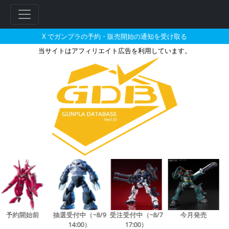
X でガンプラの予約・販売開始の通知を受け取る
当サイトはアフィリエイト広告を利用しています。
バンダイホビーセンター専用エコプラ
フ
リ
ー
ワ
ー
ド
検
索
予約開始前
抽選受付中（~8/9
受注受付中（~8/7
今月発売
14:00）
17:00）