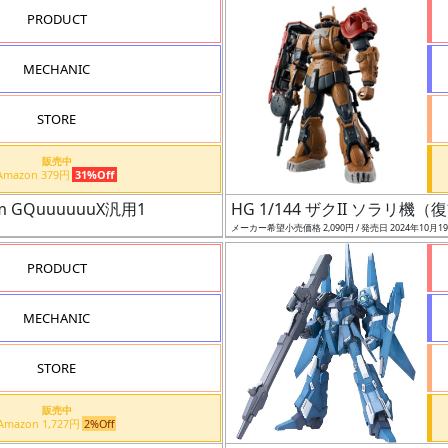
PRODUCT
MECHANIC
STORE
販売中
Amazon 379円
31%Off
 GQuuuuuuX汎用1
HG 1/144 ザクII ソラリ
メーカー希望小売価格 2,090円 / 発売日 2024年10月1
PRODUCT
MECHANIC
STORE
販売中
Amazon 1,727円
2%Off