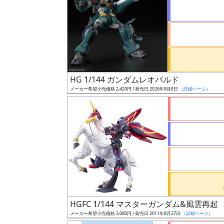
状
況
売
HG 1/144 ガンダムレオパルド
切
メーカー希望小売価格 2,420円 / 発売日 2026年8月8日
（詳細ページ）
含
む
開
始
前
抽
選
HGFC 1/144 マスターガンダム&風雲再起
中
メーカー希望小売価格 3,080円 / 発売日 2011年8月27日
（詳細ページ）