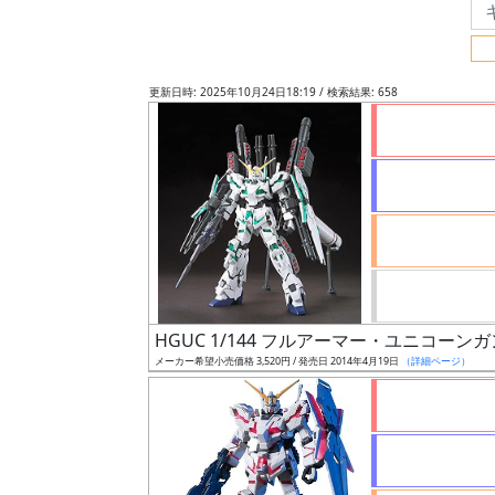
フ
リ
ー
更新日時: 2025年10月24日18:19 / 検索結果: 658
ワ
ー
ド
検
索
グ
レ
HGUC 1/144 フルアーマー・ユニコー
ー
メーカー希望小売価格 3,520円 / 発売日 2014年4月19日
（詳細ページ）
ド
ス