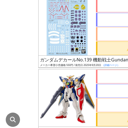
在
庫
復
活
近
日
発
ガンダムデカールNo.139 機動戦士Gundam
売
メーカー希望小売価格 550円 / 発売日 2025年9月20日
（詳細ページ）
Web
プッ
シュ
通知
対象
ギ
ャ