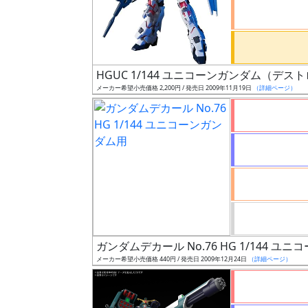
ケ
ー
ル
HGUC 1/144 ユニコーンガンダム（デス
メーカー希望小売価格 2,200円 / 発売日 2009年11月19日
（詳細ページ）
成
形
色
シ
リ
ー
ズ・
ガンダムデカール No.76 HG 1/144 ユ
タ
メーカー希望小売価格 440円 / 発売日 2009年12月24日
（詳細ページ）
イ
ト
ル