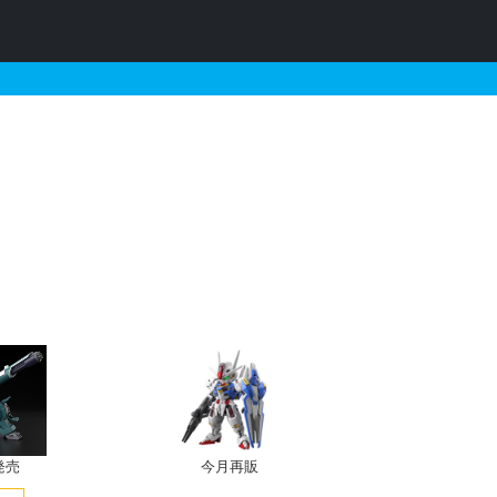
ンダム（デストロイモード
発売
今月再販