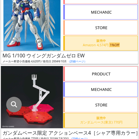
指
定
MECHANIC
し
た
STORE
店
舗
販売中
Amazon 4,574円
1%Off
が
最
MG 1/100 ウイングガンダムゼロ EW
安
メーカー希望小売価格 4,620円 / 発売日 2004年10月
（詳細ページ）
値
PRODUCT
の
み
MECHANIC
表
示
STORE
ボ
販売中
ッ
ガンダムベース(東京) 770円
ク
ガンダムベース限定 アクションベース4［シャア専用カラー
ス
メーカー希望小売価格 770円 / 発売日 2019年7月20日
（詳細ページ）