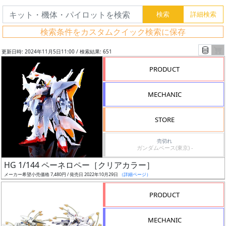
検索条件をカスタムクイック検索に保存
更新日時: 2024年11月5日11:00 / 検索結果: 651
PRODUCT
MECHANIC
STORE
売切れ
ガンダムベース(東京) -
フ
HG 1/144 ペーネロペー［クリアカラー］
リ
メーカー希望小売価格 7,480円 / 発売日 2022年10月29日
（詳細ページ）
ー
PRODUCT
ワ
ー
MECHANIC
ド