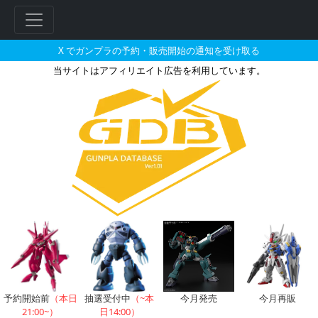
X でガンプラの予約・販売開始の通知を受け取る
当サイトはアフィリエイト広告を利用しています。
HG 1/144 ペーネロペー［
予約開始前
（本日
抽選受付中
（~本
今月発売
今月再販
21:00~）
日14:00）