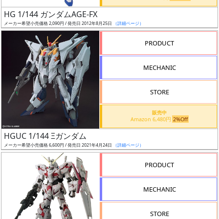
日
HG 1/144 ガンダムAGE-FX
発
メーカー希望小売価格 2,090円 / 発売日 2012年8月25日
（詳細ページ）
売
PRODUCT
Web
MECHANIC
プッ
シュ
通知
STORE
対象
販売中
Amazon 6,480円
2%Off
ギ
HGUC 1/144 Ξガンダム
ャ
メーカー希望小売価格 6,600円 / 発売日 2021年4月24日
（詳細ページ）
ラ
リ
PRODUCT
ー
あ
MECHANIC
り
STORE