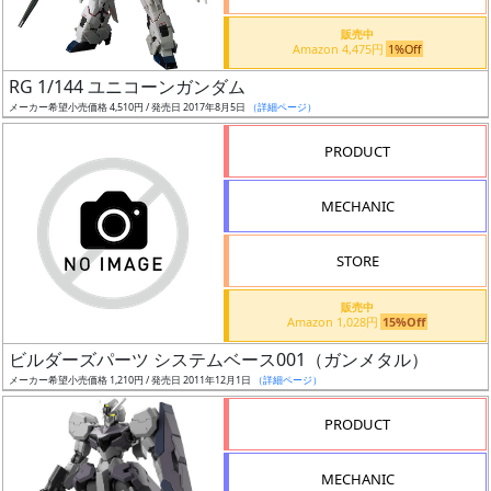
価
格
販売中
Amazon 4,475円
1%Off
改
定
RG 1/144 ユニコーンガンダム
メーカー希望小売価格 4,510円 / 発売日 2017年8月5日
（詳細ページ）
予
定
PRODUCT
発
MECHANIC
売
時
STORE
期
販売中
Amazon 1,028円
15%Off
ビルダーズパーツ システムベース001（ガンメタル）
メーカー希望小売価格 1,210円 / 発売日 2011年12月1日
（詳細ページ）
再
PRODUCT
販
月
MECHANIC