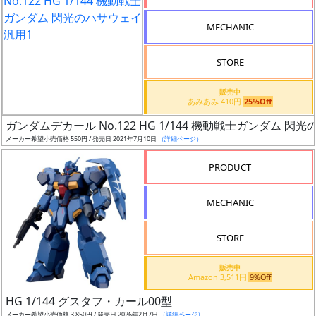
形
MECHANIC
色
STORE
シ
販売中
あみあみ 410円
25%Off
リ
ガンダムデカール No.122 HG 1/144 機動戦士ガンダム 閃
ー
メーカー希望小売価格 550円 / 発売日 2021年7月10日
（詳細ページ）
ズ・
タ
PRODUCT
イ
ト
MECHANIC
ル
STORE
販売中
状
Amazon 3,511円
9%Off
況
HG 1/144 グスタフ・カール00型
メーカー希望小売価格 3,850円 / 発売日 2026年2月7日
（詳細ページ）