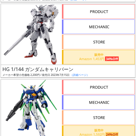
売
切
PRODUCT
含
む
MECHANIC
開
STORE
始
前
販売中
Amazon 1,453円
34%Off
抽
HG 1/144 ガンダムキャリバーン
選
メーカー希望小売価格 2,200円 / 発売日 2023年7月15日
（詳細ページ）
中
PRODUCT
在
MECHANIC
庫
復
STORE
活
販売中
近
Amazon 1,592円
24%Off