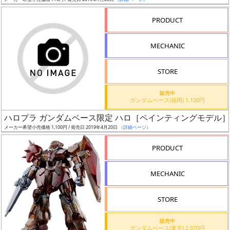
ア
PRODUCT
ー
ト
MECHANIC
イ
ラ
ス
STORE
ト
販売中
レ
ガンダムベース(福岡) 1,100円
ー
ハロプラ ガンダムベース限定 ハロ［ペインティングモデル
タ
メーカー希望小売価格 1,100円 / 発売日 2019年4月20日
（詳細ページ）
ー
PRODUCT
MECHANIC
付
属
STORE
品
（β）
販売中
ガンダムベース(東京) 2,970円