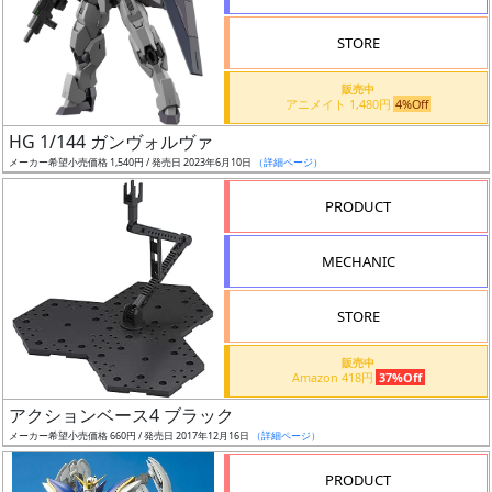
STORE
販売中
アニメイト 1,480円
4%Off
割
HG 1/144 ガンヴォルヴァ
引
メーカー希望小売価格 1,540円 / 発売日 2023年6月10日
（詳細ページ）
PRODUCT
販
MECHANIC
路
STORE
店
販売中
Amazon 418円
37%Off
舗
アクションベース4 ブラック
メーカー希望小売価格 660円 / 発売日 2017年12月16日
（詳細ページ）
PRODUCT