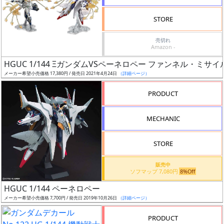
検
STORE
索
売切れ
Amazon -
HGUC 1/144 ΞガンダムVSペーネロペー ファンネル・ミサ
グ
メーカー希望小売価格 17,380円 / 発売日 2021年4月24日
（詳細ページ）
レ
ー
PRODUCT
ド
MECHANIC
ス
STORE
ケ
販売中
ー
ソフマップ 7,080円
8%Off
ル
HGUC 1/144 ペーネロペー
メーカー希望小売価格 7,700円 / 発売日 2019年10月26日
（詳細ページ）
PRODUCT
成