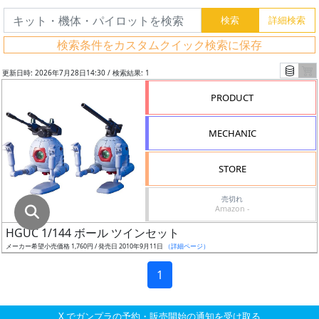
グ
レ
検索条件をカスタムクイック検索に保存
ー
ド
更新日時: 2026年7月28日14:30 / 検索結果: 1
PRODUCT
ス
MECHANIC
ケ
ー
STORE
ル
売切れ
Amazon -
HGUC 1/144 ボール ツインセット
成
メーカー希望小売価格 1,760円 / 発売日 2010年9月11日
（詳細ページ）
形
色
1
X でガンプラの予約・販売開始の通知を受け取る