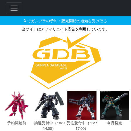
X でガンプラの予約・販売開始の通知を受け取る
当サイトはアフィリエイト広告を利用しています。
HGUC 1/144 ボール ツイン
フ
リ
ー
ワ
ー
ド
検
索
予約開始前
抽選受付中（~8/9
受注受付中（~8/7
今月発売
14:00）
17:00）