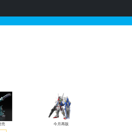
販売・再販・予約情報
発売
今月再販
プレバン新