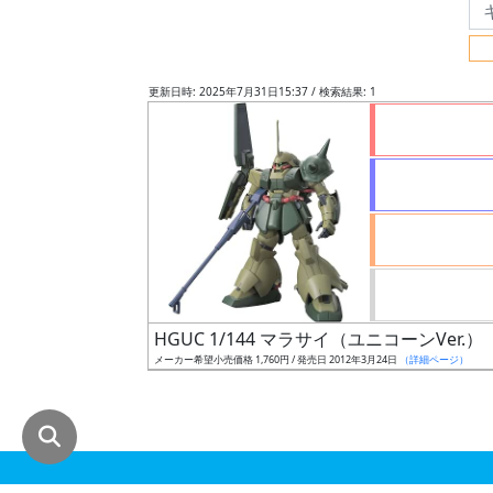
グ
レ
ー
更新日時: 2025年7月31日15:37 / 検索結果: 1
ド
ス
ケ
ー
ル
HGUC 1/144 マラサイ（ユニコーンVer.）
メーカー希望小売価格 1,760円 / 発売日 2012年3月24日
（詳細ページ）
成
形
色