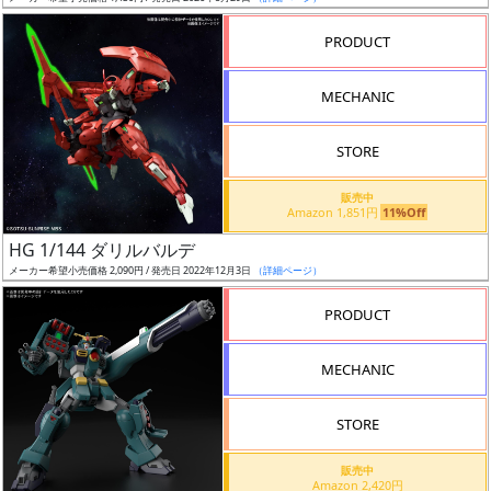
売
切
PRODUCT
含
む
MECHANIC
開
STORE
始
前
販売中
Amazon 1,851円
11%Off
抽
HG 1/144 ダリルバルデ
選
メーカー希望小売価格 2,090円 / 発売日 2022年12月3日
（詳細ページ）
中
PRODUCT
在
MECHANIC
庫
復
STORE
活
販売中
近
Amazon 2,420円