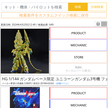
検索条件をカスタムクイック検索に保存
更新日時: 2024年4月20日12:40 / 検索結果: 649
PRODUCT
MECHANIC
STORE
売切れ
ガンダムベース(東京) -
フ
HG 1/144 ガンダムベース限定 ユニコーンガンダム3号機
リ
メーカー希望小売価格 3,080円 / 発売日 2019年4月6日
（詳細ページ）
ー
PRODUCT
ワ
ー
MECHANIC
ド