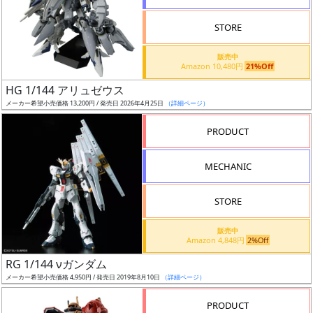
STORE
販売中
Amazon 10,480円
21%Off
割
HG 1/144 アリュゼウス
引
メーカー希望小売価格 13,200円 / 発売日 2026年4月25日
（詳細ページ）
PRODUCT
販
MECHANIC
路
STORE
店
販売中
Amazon 4,848円
2%Off
舗
RG 1/144 νガンダム
メーカー希望小売価格 4,950円 / 発売日 2019年8月10日
（詳細ページ）
PRODUCT