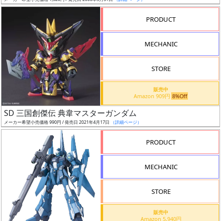
ア
PRODUCT
ー
ト
MECHANIC
イ
ラ
ス
STORE
ト
販売中
レ
Amazon 909円
8%Off
ー
SD 三国創傑伝 典韋マスターガンダム
タ
メーカー希望小売価格 990円 / 発売日 2021年4月17日
（詳細ページ）
ー
PRODUCT
MECHANIC
付
属
STORE
品
（β）
販売中
Amazon 5,940円