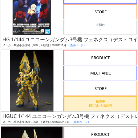
検
STORE
索
売切れ
-
HG 1/144 ユニコーンガンダム3号機 フェネクス（デストロ
グ
メーカー希望小売価格 3,080円 / 発売日 2018年11月
（詳細ページ）
レ
ー
PRODUCT
ド
MECHANIC
ス
STORE
ケ
販売中
ー
EDION 3,300円
ル
HGUC 1/144 ユニコーンガンダム3号機 フェネクス（デスト
メーカー希望小売価格 3,300円 / 発売日 2018年6月23日
（詳細ページ）
PRODUCT
成