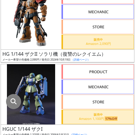
指
定
MECHANIC
し
た
STORE
店
舗
販売中
Amazon 2,090円
が
最
HG 1/144 ザクII ソラリ機（復讐のレクイエム）
安
メーカー希望小売価格 2,090円 / 発売日 2024年10月19日
（詳細ページ）
値
PRODUCT
の
み
MECHANIC
表
示
STORE
ボ
販売中
ッ
Amazon 1,100円
17%Off
ク
HGUC 1/144 ザクI
ス
メーカー希望小売価格 1,320円 / 発売日 2006年5月31日
（詳細ページ）