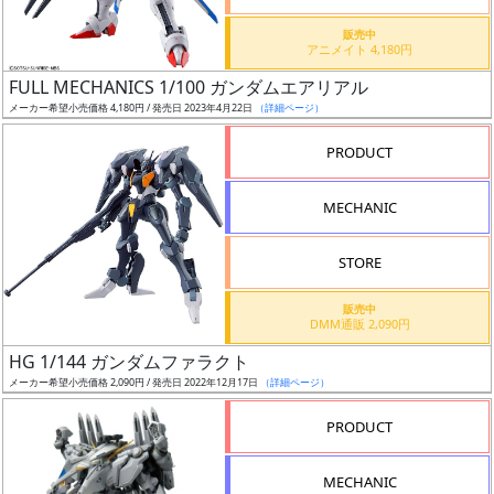
価
格
販売中
アニメイト 4,180円
改
定
FULL MECHANICS 1/100 ガンダムエアリアル
メーカー希望小売価格 4,180円 / 発売日 2023年4月22日
（詳細ページ）
予
定
PRODUCT
発
MECHANIC
売
時
STORE
期
販売中
DMM通販 2,090円
HG 1/144 ガンダムファラクト
メーカー希望小売価格 2,090円 / 発売日 2022年12月17日
（詳細ページ）
再
PRODUCT
販
月
MECHANIC