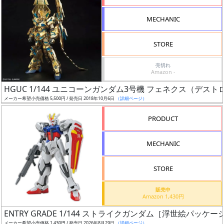
形
MECHANIC
色
STORE
シ
売切れ
Amazon -
リ
HGUC 1/144 ユニコーンガンダム3号機 フェネクス（デス
ー
メーカー希望小売価格 5,500円 / 発売日 2018年10月6日
（詳細ページ）
ズ・
タ
PRODUCT
イ
ト
MECHANIC
ル
STORE
販売中
状
Amazon 1,430円
況
ENTRY GRADE 1/144 ストライクガンダム［浮世絵パッケージV
メーカー希望小売価格 1,430円 / 発売日 2026年8月29日
（詳細ページ）