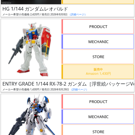
日
HG 1/144 ガンダムレオパルド
発
メーカー希望小売価格 2,420円 / 発売日 2026年8月8日
（詳細ページ）
売
PRODUCT
Web
MECHANIC
プッ
シュ
通知
STORE
対象
販売中
Amazon 1,430円
ギ
ENTRY GRADE 1/144 RX-78-2 ガンダム［浮世絵パッケージVe
ャ
メーカー希望小売価格 1,430円 / 発売日 2026年8月29日
（詳細ページ）
ラ
リ
PRODUCT
ー
あ
MECHANIC
り
STORE