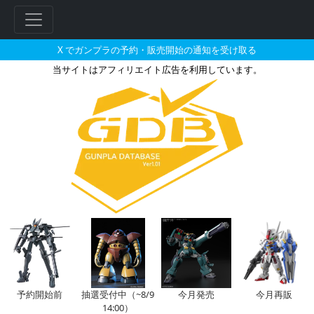
X でガンプラの予約・販売開始の通知を受け取る
当サイトはアフィリエイト広告を利用しています。
HGUC 1/144 陸戦型ガンダム
フ
リ
ー
ワ
ー
ド
検
索
予約開始前
抽選受付中（~8/9
今月発売
今月再販
14:00）