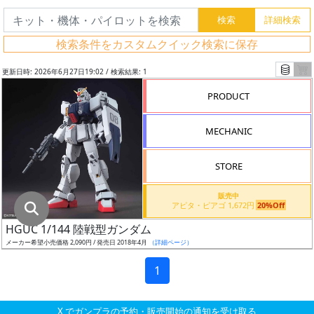
グ
レ
検索条件をカスタムクイック検索に保存
ー
ド
更新日時: 2026年6月27日19:02 / 検索結果: 1
PRODUCT
ス
MECHANIC
ケ
ー
STORE
ル
販売中
アピタ・ピアゴ 1,672円
20%Off
HGUC 1/144 陸戦型ガンダム
成
メーカー希望小売価格 2,090円 / 発売日 2018年4月
（詳細ページ）
形
色
1
X でガンプラの予約・販売開始の通知を受け取る