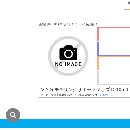
グ
レ
ー
更新日時: 2024年3月2日13:25 / 検索結果: 1
ド
ス
ケ
ー
ル
M.S.G モデリングサポートグッズ D-10
メーカー希望小売価格 330円 / 発売日 2019年7月
（詳細ページ）
成
形
色