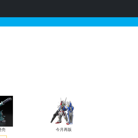
ボールジョイント（M）の販
発売
今月再販